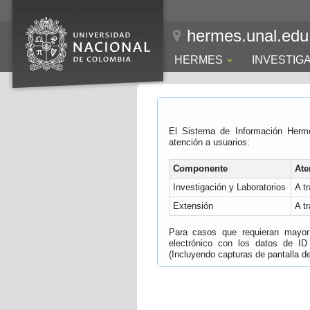
hermes.unal.edu
HERMES
INVESTIG
El Sistema de Información Herm
atención a usuarios:
Componente
Ate
Investigación y Laboratorios
A t
Extensión
A t
Para casos que requieran mayor e
electrónico con los datos de ID
(Incluyendo capturas de pantalla del