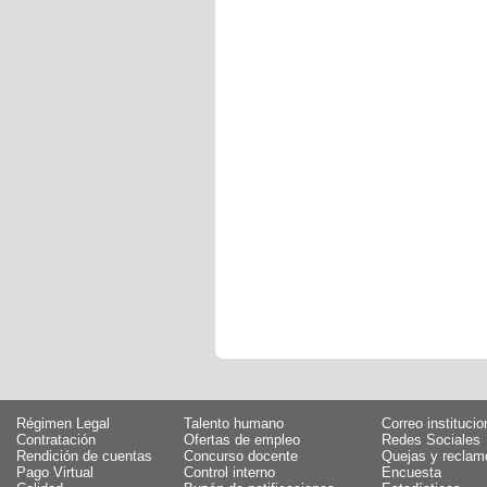
Régimen Legal
Talento humano
Correo institucio
Contratación
Ofertas de empleo
Redes Sociales
Rendición de cuentas
Concurso docente
Quejas y reclam
Pago Virtual
Control interno
Encuesta