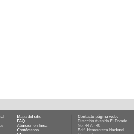
nal
Mapa del sitio
Contacto página web:
FAQ
Dirección Avenida El Dorado
os
Atención en línea
No. 44 A - 40
Contáctenos
Edif. Hemeroteca Nacional