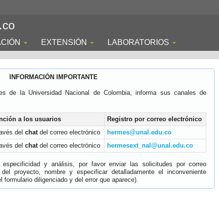
.co
ACIÓN
EXTENSIÓN
LABORATORIOS
INFORMACIÓN IMPORTANTE
es de la Universidad Nacional de Colombia, informa sus canales de
nción a los usuarios
Registro por correo electrónico
ravés del
chat
del correo electrónico
hermes@unal.edu.co
ravés del
chat
del correo electrónico
hermesext_nal@unal.edu.co
specificidad y análisis, por favor enviar las solicitudes por correo
 del proyecto, nombre y especificar detalladamente el inconveniente
 formulario diligenciado y del error que aparece).