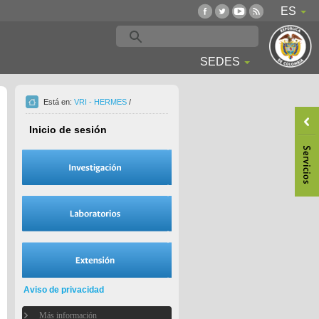
ES
SEDES
Está en:
VRI - HERMES
/
Inicio de sesión
Aviso de privacidad
Más información