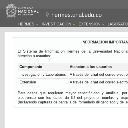
hermes.unal.edu.co
HERMES
INVESTIGACIÓN
EXTENSIÓN
LABORATO
INFORMACIÓN IMPORTA
El Sistema de Información Hermes de la Universidad Naciona
atención a usuarios:
Componente
Atención a los usuarios
Investigación y Laboratorios
A través del
chat
del correo electró
Extensión
A través del
chat
del correo electró
Para casos que requieran mayor especificidad y análisis, por 
electrónico con los datos de ID del proyecto, nombre y espec
(Incluyendo capturas de pantalla del formulario diligenciado y del e