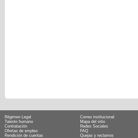
Régimen Legal
Correo institucional
Talento humano
Mapa del sitio
Contratación
Redes Sociales
Ofertas de empleo
FAQ
Rendición de cuentas
Quejas y reclamos