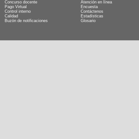
Concurso docente
Atención en línea
Pago Virtual
Encuesta
Control interno
Contáctenos
Calidad
Estadísticas
Buzón de notificaciones
Glosario