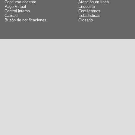
Concurso docente
Atención en línea
Pago Virtual
Encuesta
Control interno
Contáctenos
Calidad
Estadísticas
Buzón de notificaciones
Glosario