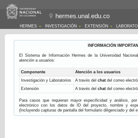
hermes.unal.edu.co
HERMES
INVESTIGACIÓN
EXTENSIÓN
LABORATO
INFORMACIÓN IMPORTA
El Sistema de Información Hermes de la Universidad Naciona
atención a usuarios:
Componente
Atención a los usuarios
Investigación y Laboratorios
A través del
chat
del correo electró
Extensión
A través del
chat
del correo electró
Para casos que requieran mayor especificidad y análisis, por 
electrónico con los datos de ID del proyecto, nombre y espec
(Incluyendo capturas de pantalla del formulario diligenciado y del e