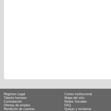
Régimen Legal
Correo institucional
Talento humano
Mapa del sitio
Contratación
Redes Sociales
Ofertas de empleo
FAQ
Rendición de cuentas
Quejas y reclamos