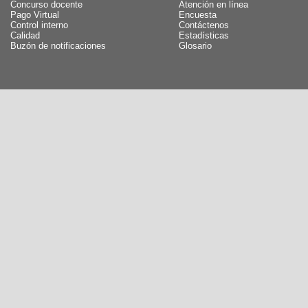
Concurso docente
Atención en línea
Pago Virtual
Encuesta
Control interno
Contáctenos
Calidad
Estadísticas
Buzón de notificaciones
Glosario