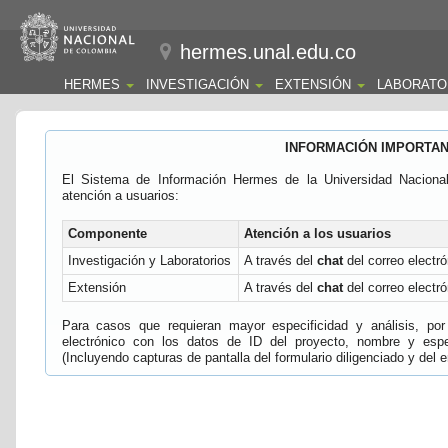
hermes.unal.edu.co
HERMES
INVESTIGACIÓN
EXTENSIÓN
LABORATO
INFORMACIÓN IMPORTA
El Sistema de Información Hermes de la Universidad Naciona
atención a usuarios:
Componente
Atención a los usuarios
Investigación y Laboratorios
A través del
chat
del correo electró
Extensión
A través del
chat
del correo electró
Para casos que requieran mayor especificidad y análisis, por 
electrónico con los datos de ID del proyecto, nombre y espec
(Incluyendo capturas de pantalla del formulario diligenciado y del e