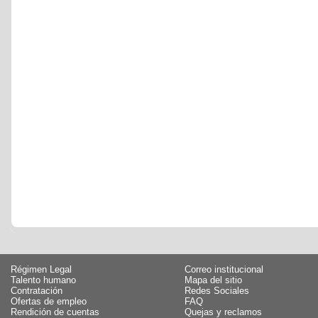
Régimen Legal
Correo institucional
Talento humano
Mapa del sitio
Contratación
Redes Sociales
Ofertas de empleo
FAQ
Rendición de cuentas
Quejas y reclamos