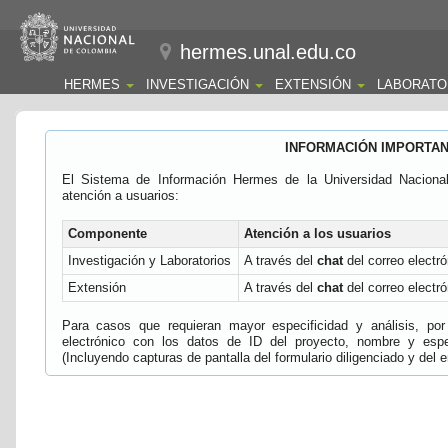
hermes.unal.edu.co
HERMES
INVESTIGACIÓN
EXTENSIÓN
LABORATO
INFORMACIÓN IMPORTA
El Sistema de Información Hermes de la Universidad Naciona
atención a usuarios:
Componente
Atención a los usuarios
Investigación y Laboratorios
A través del
chat
del correo electró
Extensión
A través del
chat
del correo electró
Para casos que requieran mayor especificidad y análisis, por 
electrónico con los datos de ID del proyecto, nombre y espec
(Incluyendo capturas de pantalla del formulario diligenciado y del e