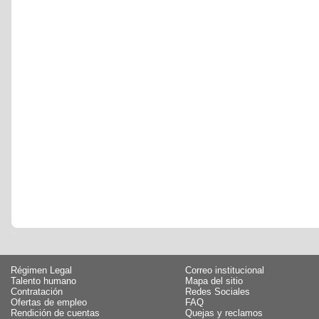
Régimen Legal
Correo institucional
Talento humano
Mapa del sitio
Contratación
Redes Sociales
Ofertas de empleo
FAQ
Rendición de cuentas
Quejas y reclamos