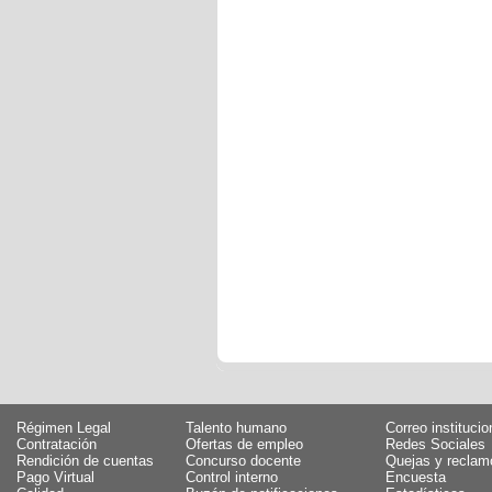
Régimen Legal
Talento humano
Correo institucio
Contratación
Ofertas de empleo
Redes Sociales
Rendición de cuentas
Concurso docente
Quejas y reclam
Pago Virtual
Control interno
Encuesta