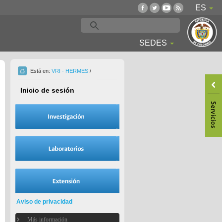
ES
SEDES
Está en:
VRI - HERMES
/
Inicio de sesión
Aviso de privacidad
Más información