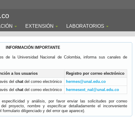
.co
ACIÓN
EXTENSIÓN
LABORATORIOS
INFORMACIÓN IMPORTANTE
es de la Universidad Nacional de Colombia, informa sus canales de
nción a los usuarios
Registro por correo electrónico
ravés del
chat
del correo electrónico
hermes@unal.edu.co
ravés del
chat
del correo electrónico
hermesext_nal@unal.edu.co
specificidad y análisis, por favor enviar las solicitudes por correo
 del proyecto, nombre y especificar detalladamente el inconveniente
 formulario diligenciado y del error que aparece).