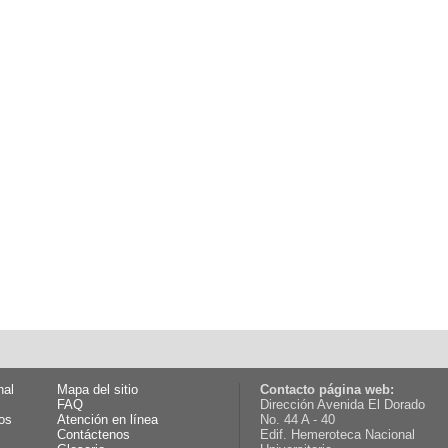
nal
Mapa del sitio
Contacto página web:
FAQ
Dirección Avenida El Dorado
os
Atención en línea
No. 44 A - 40
Contáctenos
Edif. Hemeroteca Nacional