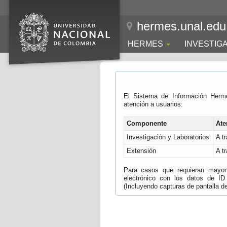
hermes.unal.edu
HERMES
INVESTIG
El Sistema de Información Herm
atención a usuarios:
Componente
Ate
Investigación y Laboratorios
A t
Extensión
A t
Para casos que requieran mayor e
electrónico con los datos de ID
(Incluyendo capturas de pantalla del