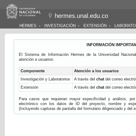
hermes.unal.edu.co
HERMES
INVESTIGACIÓN
EXTENSIÓN
LABORATO
INFORMACIÓN IMPORTA
El Sistema de Información Hermes de la Universidad Naciona
atención a usuarios:
Componente
Atención a los usuarios
Investigación y Laboratorios
A través del
chat
del correo electró
Extensión
A través del
chat
del correo electró
Para casos que requieran mayor especificidad y análisis, por 
electrónico con los datos de ID del proyecto, nombre y espec
(Incluyendo capturas de pantalla del formulario diligenciado y del e