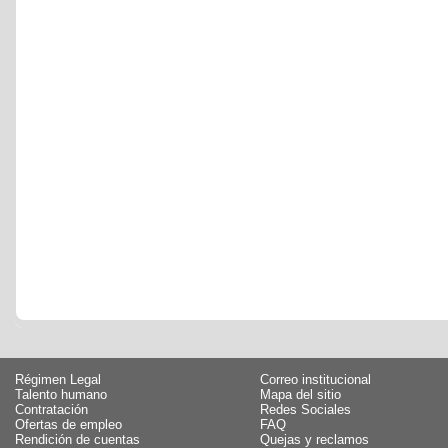
Régimen Legal
Correo institucional
Talento humano
Mapa del sitio
Contratación
Redes Sociales
Ofertas de empleo
FAQ
Rendición de cuentas
Quejas y reclamos