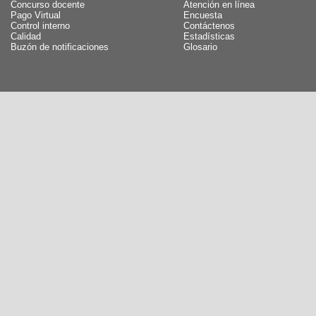
Concurso docente
Atención en línea
Pago Virtual
Encuesta
Control interno
Contáctenos
Calidad
Estadísticas
Buzón de notificaciones
Glosario