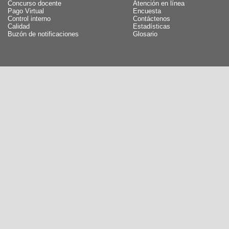
Concurso docente
Atención en línea
Pago Virtual
Encuesta
Control interno
Contáctenos
Calidad
Estadísticas
Buzón de notificaciones
Glosario