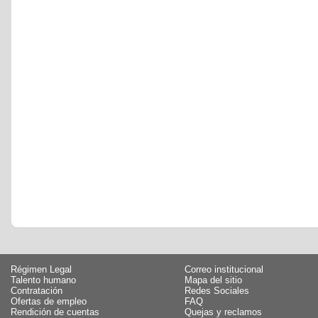
Régimen Legal
Correo institucional
Talento humano
Mapa del sitio
Contratación
Redes Sociales
Ofertas de empleo
FAQ
Rendición de cuentas
Quejas y reclamos