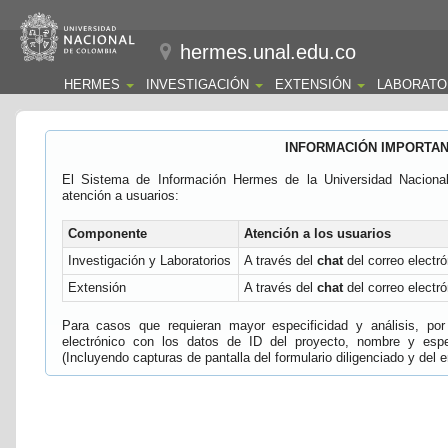
hermes.unal.edu.co
HERMES
INVESTIGACIÓN
EXTENSIÓN
LABORATO
INFORMACIÓN IMPORTA
El Sistema de Información Hermes de la Universidad Naciona
atención a usuarios:
Componente
Atención a los usuarios
Investigación y Laboratorios
A través del
chat
del correo electró
Extensión
A través del
chat
del correo electró
Para casos que requieran mayor especificidad y análisis, por 
electrónico con los datos de ID del proyecto, nombre y espec
(Incluyendo capturas de pantalla del formulario diligenciado y del e