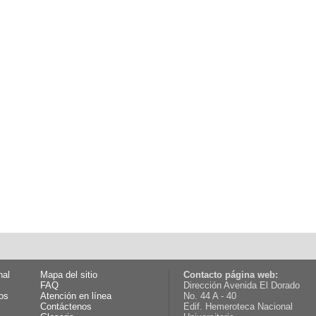
nal
Mapa del sitio
Contacto página web:
FAQ
Dirección Avenida El Dorado
os
Atención en línea
No. 44 A - 40
Contáctenos
Edif. Hemeroteca Nacional