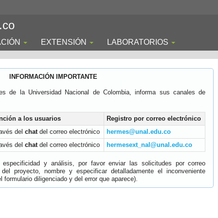
.co
ACIÓN
EXTENSIÓN
LABORATORIOS
INFORMACIÓN IMPORTANTE
es de la Universidad Nacional de Colombia, informa sus canales de
nción a los usuarios
Registro por correo electrónico
ravés del
chat
del correo electrónico
hermes@unal.edu.co
ravés del
chat
del correo electrónico
hermesext_nal@unal.edu.co
specificidad y análisis, por favor enviar las solicitudes por correo
 del proyecto, nombre y especificar detalladamente el inconveniente
 formulario diligenciado y del error que aparece).