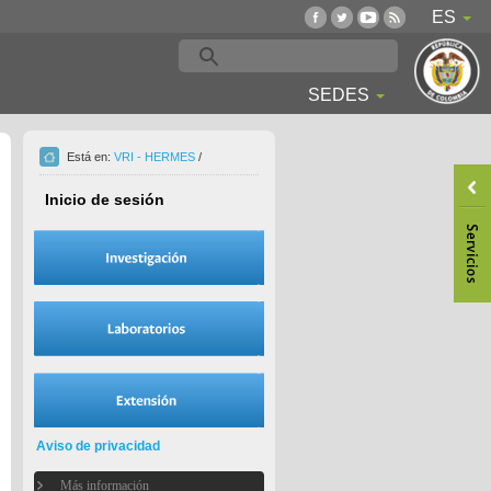
ES
SEDES
Está en:
VRI - HERMES
/
Inicio de sesión
Aviso de privacidad
Más información