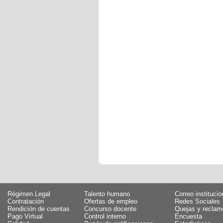
Régimen Legal
Talento humano
Correo institucio
Contratación
Ofertas de empleo
Redes Sociales
Rendición de cuentas
Concurso docente
Quejas y reclam
Pago Virtual
Control interno
Encuesta