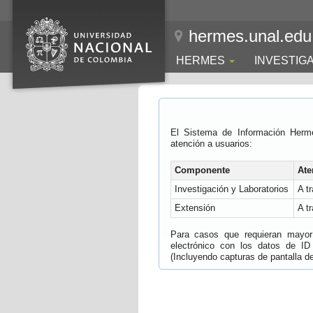
hermes.unal.edu
HERMES
INVESTIG
El Sistema de Información Herm
atención a usuarios:
Componente
Ate
Investigación y Laboratorios
A t
Extensión
A t
Para casos que requieran mayor e
electrónico con los datos de ID
(Incluyendo capturas de pantalla del