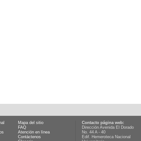
nal
Mapa del sitio
Contacto página web:
FAQ
Dirección Avenida El Dorado
os
Atención en línea
No. 44 A - 40
Contáctenos
Edif. Hemeroteca Nacional