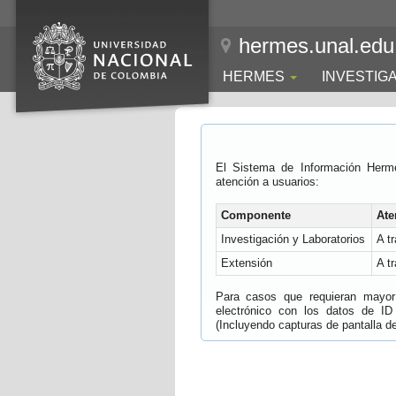
hermes.unal.edu
HERMES
INVESTIG
El Sistema de Información Herm
atención a usuarios:
Componente
Ate
Investigación y Laboratorios
A t
Extensión
A t
Para casos que requieran mayor e
electrónico con los datos de ID
(Incluyendo capturas de pantalla del