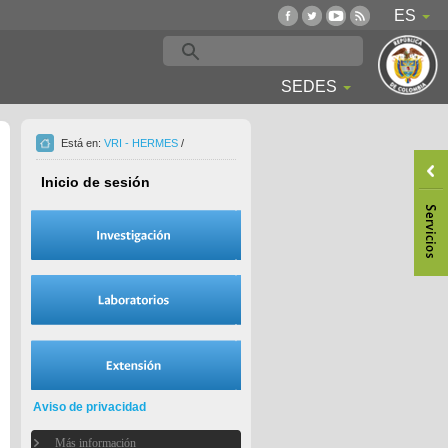
ES
SEDES
Está en:
VRI - HERMES
/
Inicio de sesión
Aviso de privacidad
Más información