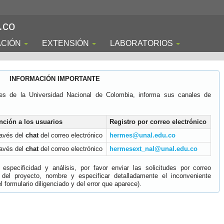
.co
ACIÓN
EXTENSIÓN
LABORATORIOS
INFORMACIÓN IMPORTANTE
es de la Universidad Nacional de Colombia, informa sus canales de
nción a los usuarios
Registro por correo electrónico
ravés del
chat
del correo electrónico
hermes@unal.edu.co
ravés del
chat
del correo electrónico
hermesext_nal@unal.edu.co
specificidad y análisis, por favor enviar las solicitudes por correo
 del proyecto, nombre y especificar detalladamente el inconveniente
 formulario diligenciado y del error que aparece).