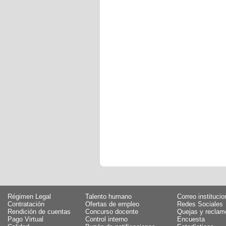
Régimen Legal
Talento humano
Correo institucio
Contratación
Ofertas de empleo
Redes Sociales
Rendición de cuentas
Concurso docente
Quejas y reclam
Pago Virtual
Control interno
Encuesta