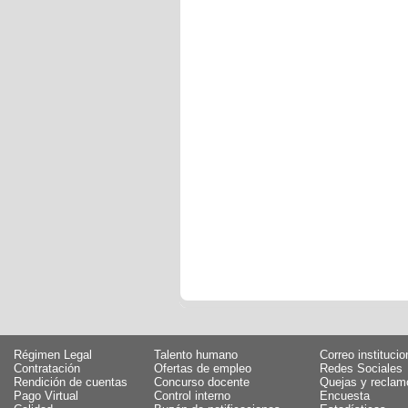
Régimen Legal
Talento humano
Correo institucio
Contratación
Ofertas de empleo
Redes Sociales
Rendición de cuentas
Concurso docente
Quejas y reclam
Pago Virtual
Control interno
Encuesta