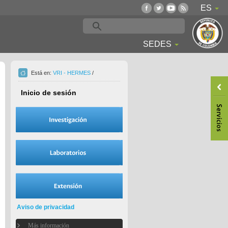
ES
SEDES
Está en:
VRI - HERMES
/
Inicio de sesión
Aviso de privacidad
Más información