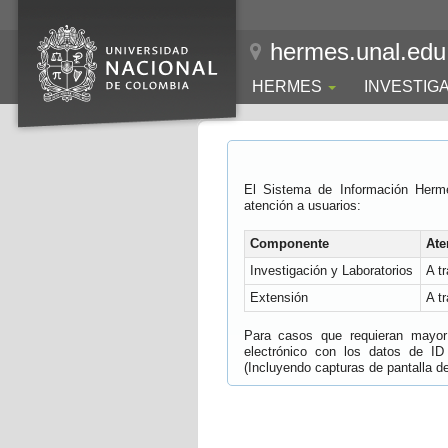
hermes.unal.edu
HERMES
INVESTIG
El Sistema de Información Herm
atención a usuarios:
Componente
Ate
Investigación y Laboratorios
A t
Extensión
A t
Para casos que requieran mayor e
electrónico con los datos de ID
(Incluyendo capturas de pantalla del