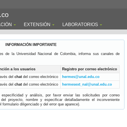
.co
ACIÓN
EXTENSIÓN
LABORATORIOS
INFORMACIÓN IMPORTANTE
es de la Universidad Nacional de Colombia, informa sus canales de
nción a los usuarios
Registro por correo electrónico
ravés del
chat
del correo electrónico
hermes@unal.edu.co
ravés del
chat
del correo electrónico
hermesext_nal@unal.edu.co
specificidad y análisis, por favor enviar las solicitudes por correo
 del proyecto, nombre y especificar detalladamente el inconveniente
 formulario diligenciado y del error que aparece).