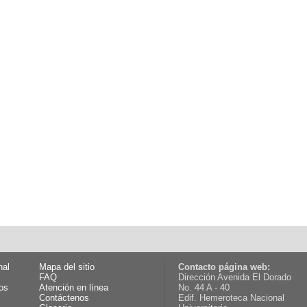
nal
Mapa del sitio
Contacto página web:
FAQ
Dirección Avenida El Dorado
os
Atención en línea
No. 44 A - 40
Contáctenos
Edif. Hemeroteca Nacional