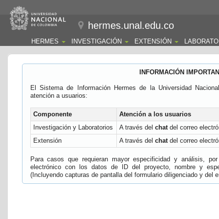
hermes.unal.edu.co
HERMES
INVESTIGACIÓN
EXTENSIÓN
LABORATO
INFORMACIÓN IMPORTA
El Sistema de Información Hermes de la Universidad Naciona
atención a usuarios:
Componente
Atención a los usuarios
Investigación y Laboratorios
A través del
chat
del correo electró
Extensión
A través del
chat
del correo electró
Para casos que requieran mayor especificidad y análisis, por 
electrónico con los datos de ID del proyecto, nombre y espec
(Incluyendo capturas de pantalla del formulario diligenciado y del e