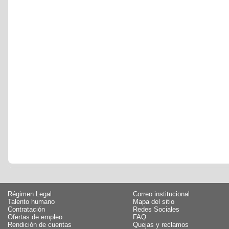
Régimen Legal
Correo institucional
Talento humano
Mapa del sitio
Contratación
Redes Sociales
Ofertas de empleo
FAQ
Rendición de cuentas
Quejas y reclamos