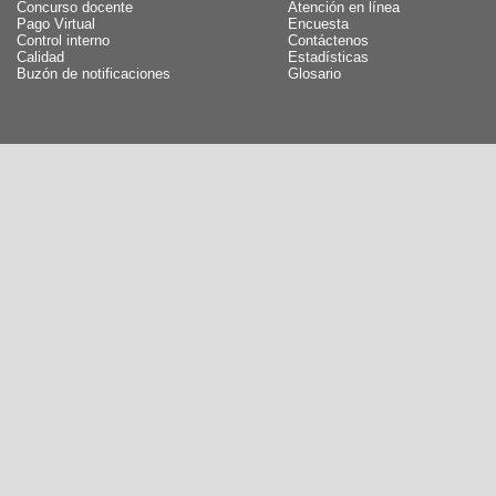
Concurso docente
Atención en línea
Pago Virtual
Encuesta
Control interno
Contáctenos
Calidad
Estadísticas
Buzón de notificaciones
Glosario