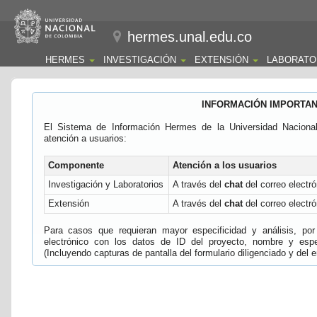
hermes.unal.edu.co
HERMES
INVESTIGACIÓN
EXTENSIÓN
LABORATO
INFORMACIÓN IMPORTA
El Sistema de Información Hermes de la Universidad Naciona
atención a usuarios:
Componente
Atención a los usuarios
Investigación y Laboratorios
A través del
chat
del correo electró
Extensión
A través del
chat
del correo electró
Para casos que requieran mayor especificidad y análisis, por 
electrónico con los datos de ID del proyecto, nombre y espec
(Incluyendo capturas de pantalla del formulario diligenciado y del e