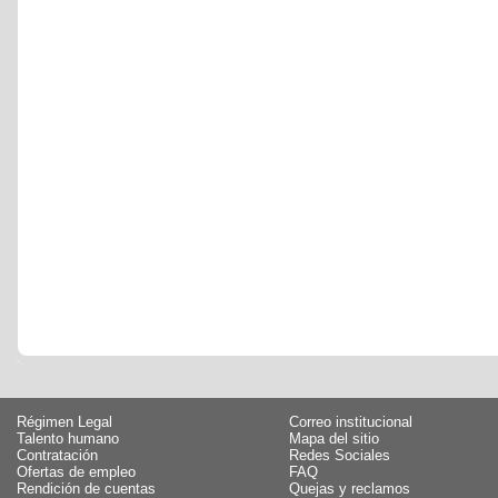
Régimen Legal
Correo institucional
Talento humano
Mapa del sitio
Contratación
Redes Sociales
Ofertas de empleo
FAQ
Rendición de cuentas
Quejas y reclamos