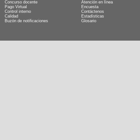
Concurso docente
Atención en línea
Pago Virtual
Encuesta
Control interno
Contáctenos
Calidad
Estadísticas
Buzón de notificaciones
Glosario