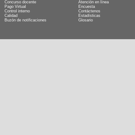
Concurso docente
Atención en línea
Pago Virtual
Encuesta
Control interno
Contáctenos
Calidad
Estadísticas
Buzón de notificaciones
Glosario