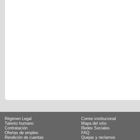
Régimen Legal
Correo institucional
Talento humano
Mapa del sitio
Contratación
Redes Sociales
Ofertas de empleo
FAQ
Rendición de cuentas
Quejas y reclamos