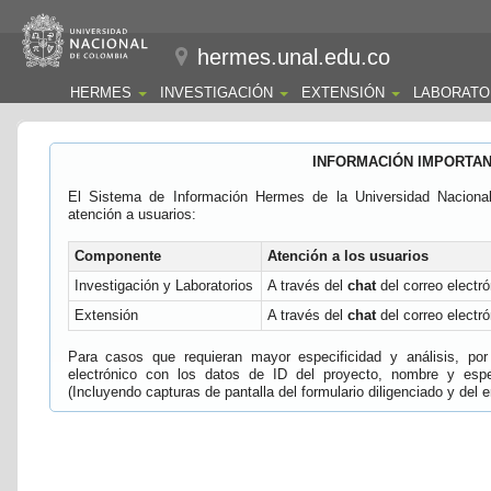
hermes.unal.edu.co
HERMES
INVESTIGACIÓN
EXTENSIÓN
LABORATO
INFORMACIÓN IMPORTA
El Sistema de Información Hermes de la Universidad Naciona
atención a usuarios:
Componente
Atención a los usuarios
Investigación y Laboratorios
A través del
chat
del correo electró
Extensión
A través del
chat
del correo electró
Para casos que requieran mayor especificidad y análisis, por 
electrónico con los datos de ID del proyecto, nombre y espec
(Incluyendo capturas de pantalla del formulario diligenciado y del e