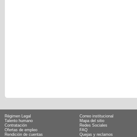
Régimen Legal
Correo institucional
Talento humano
Mapa del sitio
Contratación
Redes Sociales
Ofertas de empleo
FAQ
Rendición de cuentas
Quejas y reclamos