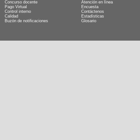
Concurso docente
Atención en línea
Pago Virtual
Encuesta
Control interno
Contáctenos
Calidad
Estadísticas
Buzón de notificaciones
Glosario