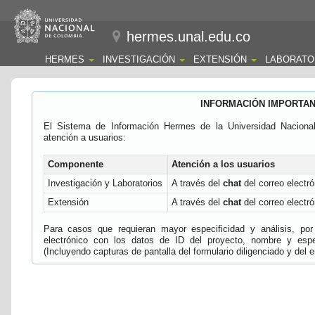
hermes.unal.edu.co
HERMES
INVESTIGACIÓN
EXTENSIÓN
LABORATO
INFORMACIÓN IMPORTA
El Sistema de Información Hermes de la Universidad Naciona
atención a usuarios:
Componente
Atención a los usuarios
Investigación y Laboratorios
A través del
chat
del correo electró
Extensión
A través del
chat
del correo electró
Para casos que requieran mayor especificidad y análisis, por 
electrónico con los datos de ID del proyecto, nombre y espec
(Incluyendo capturas de pantalla del formulario diligenciado y del e