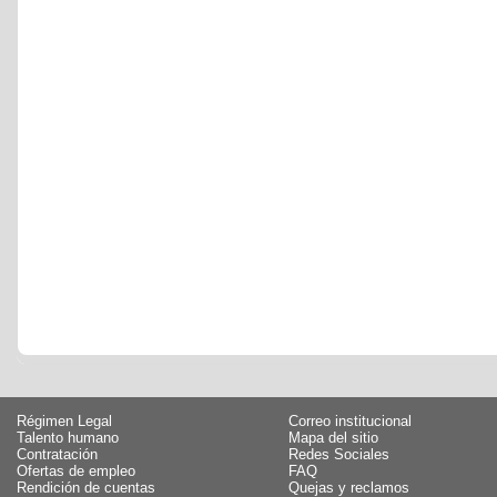
Régimen Legal
Correo institucional
Talento humano
Mapa del sitio
Contratación
Redes Sociales
Ofertas de empleo
FAQ
Rendición de cuentas
Quejas y reclamos