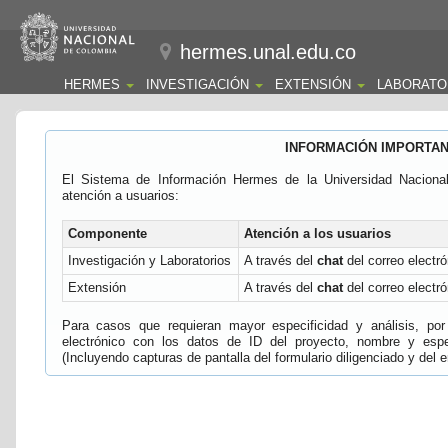
hermes.unal.edu.co
HERMES
INVESTIGACIÓN
EXTENSIÓN
LABORATO
INFORMACIÓN IMPORTA
El Sistema de Información Hermes de la Universidad Naciona
atención a usuarios:
Componente
Atención a los usuarios
Investigación y Laboratorios
A través del
chat
del correo electró
Extensión
A través del
chat
del correo electró
Para casos que requieran mayor especificidad y análisis, por 
electrónico con los datos de ID del proyecto, nombre y espec
(Incluyendo capturas de pantalla del formulario diligenciado y del e