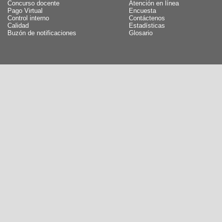
Concurso docente
Atención en línea
Pago Virtual
Encuesta
Control interno
Contáctenos
Calidad
Estadísticas
Buzón de notificaciones
Glosario