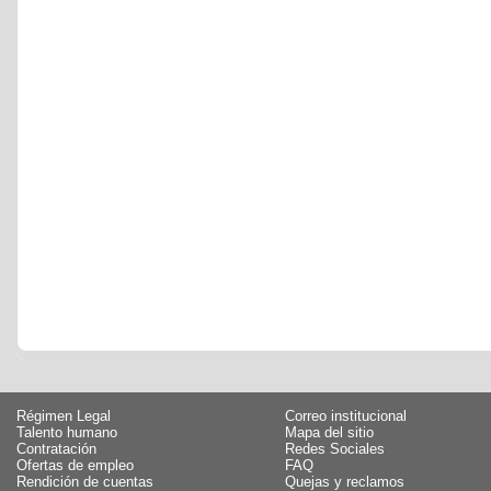
Régimen Legal
Correo institucional
Talento humano
Mapa del sitio
Contratación
Redes Sociales
Ofertas de empleo
FAQ
Rendición de cuentas
Quejas y reclamos