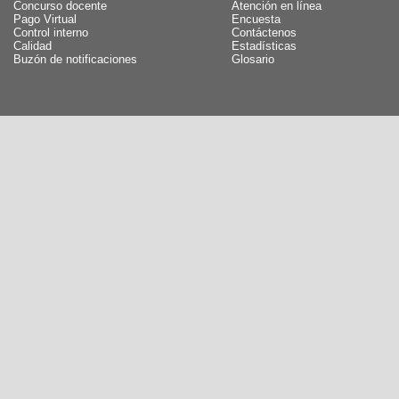
Concurso docente
Atención en línea
Pago Virtual
Encuesta
Control interno
Contáctenos
Calidad
Estadísticas
Buzón de notificaciones
Glosario