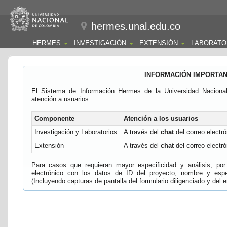
hermes.unal.edu.co
HERMES
INVESTIGACIÓN
EXTENSIÓN
LABORATO
INFORMACIÓN IMPORTA
El Sistema de Información Hermes de la Universidad Naciona
atención a usuarios:
Componente
Atención a los usuarios
Investigación y Laboratorios
A través del
chat
del correo electró
Extensión
A través del
chat
del correo electró
Para casos que requieran mayor especificidad y análisis, por 
electrónico con los datos de ID del proyecto, nombre y espec
(Incluyendo capturas de pantalla del formulario diligenciado y del e