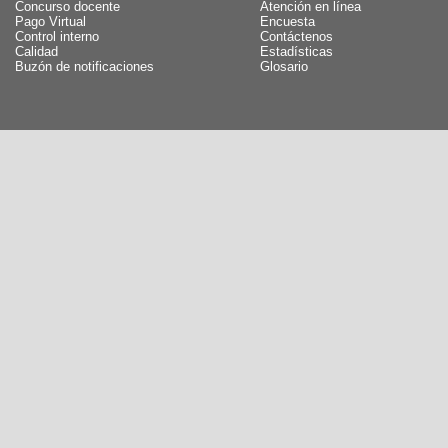
Concurso docente
Atención en línea
Pago Virtual
Encuesta
Control interno
Contáctenos
Calidad
Estadísticas
Buzón de notificaciones
Glosario