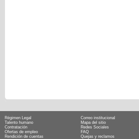
Régimen Legal
Correo institucional
Talento humano
Mapa del sitio
Contratación
Redes Sociales
Ofertas de empleo
FAQ
Rendición de cuentas
Quejas y reclamos