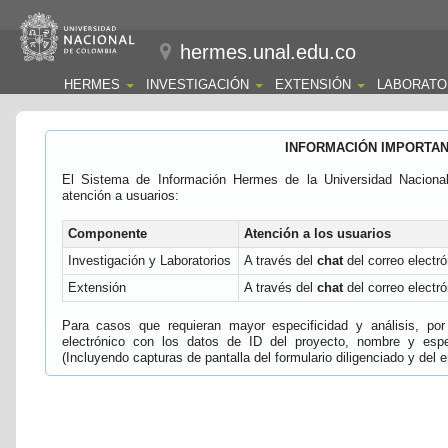
hermes.unal.edu.co
HERMES
INVESTIGACIÓN
EXTENSIÓN
LABORATO
INFORMACIÓN IMPORTA
El Sistema de Información Hermes de la Universidad Naciona
atención a usuarios:
Componente
Atención a los usuarios
Investigación y Laboratorios
A través del
chat
del correo electró
Extensión
A través del
chat
del correo electró
Para casos que requieran mayor especificidad y análisis, por 
electrónico con los datos de ID del proyecto, nombre y espec
(Incluyendo capturas de pantalla del formulario diligenciado y del e