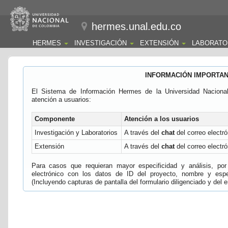
hermes.unal.edu.co
HERMES
INVESTIGACIÓN
EXTENSIÓN
LABORATO
INFORMACIÓN IMPORTA
El Sistema de Información Hermes de la Universidad Naciona
atención a usuarios:
Componente
Atención a los usuarios
Investigación y Laboratorios
A través del
chat
del correo electró
Extensión
A través del
chat
del correo electró
Para casos que requieran mayor especificidad y análisis, por 
electrónico con los datos de ID del proyecto, nombre y espec
(Incluyendo capturas de pantalla del formulario diligenciado y del e