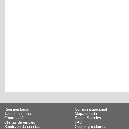
Régimen Legal
Correo institucional
Talento humano
Mapa del sitio
Contratación
Redes Sociales
Ofertas de empleo
FAQ
Rendición de cuentas
Quejas y reclamos