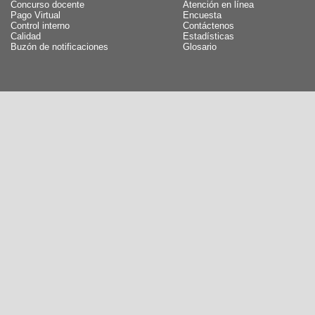
Concurso docente
Atención en línea
Pago Virtual
Encuesta
Control interno
Contáctenos
Calidad
Estadísticas
Buzón de notificaciones
Glosario