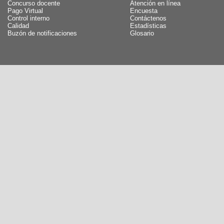
Concurso docente
Atención en línea
Pago Virtual
Encuesta
Control interno
Contáctenos
Calidad
Estadísticas
Buzón de notificaciones
Glosario