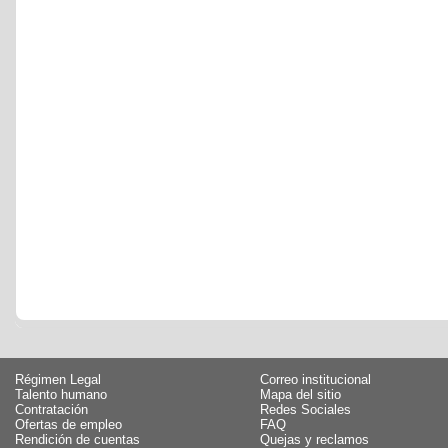
Régimen Legal
Correo institucional
Talento humano
Mapa del sitio
Contratación
Redes Sociales
Ofertas de empleo
FAQ
Rendición de cuentas
Quejas y reclamos