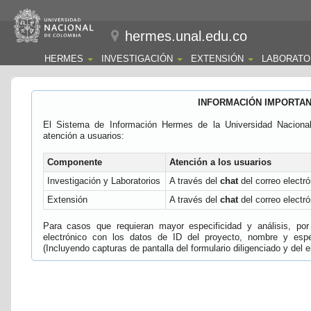
hermes.unal.edu.co
HERMES
INVESTIGACIÓN
EXTENSIÓN
LABORATO
INFORMACIÓN IMPORTA
El Sistema de Información Hermes de la Universidad Naciona
atención a usuarios:
Componente
Atención a los usuarios
Investigación y Laboratorios
A través del
chat
del correo electró
Extensión
A través del
chat
del correo electró
Para casos que requieran mayor especificidad y análisis, por 
electrónico con los datos de ID del proyecto, nombre y espec
(Incluyendo capturas de pantalla del formulario diligenciado y del e