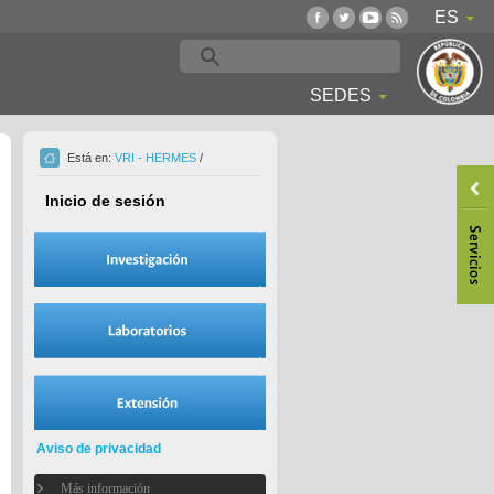
ES
SEDES
Está en:
VRI - HERMES
/
Inicio de sesión
Aviso de privacidad
Más información