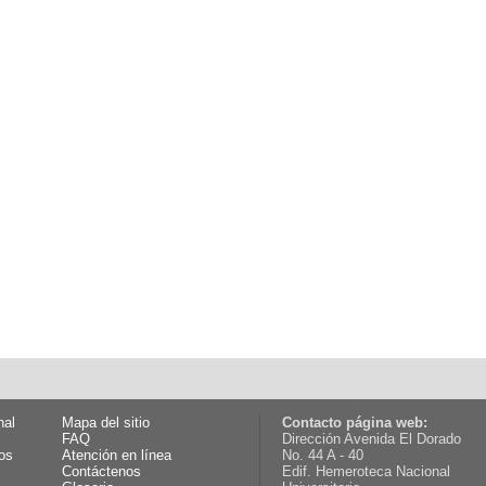
nal
Mapa del sitio
Contacto página web:
FAQ
Dirección Avenida El Dorado
os
Atención en línea
No. 44 A - 40
Contáctenos
Edif. Hemeroteca Nacional