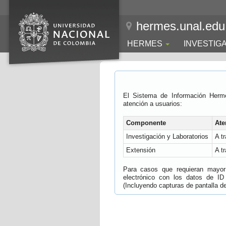
hermes.unal.edu
HERMES
INVESTIG
El Sistema de Información Herm
atención a usuarios:
Componente
Ate
Investigación y Laboratorios
A t
Extensión
A t
Para casos que requieran mayor e
electrónico con los datos de ID
(Incluyendo capturas de pantalla del