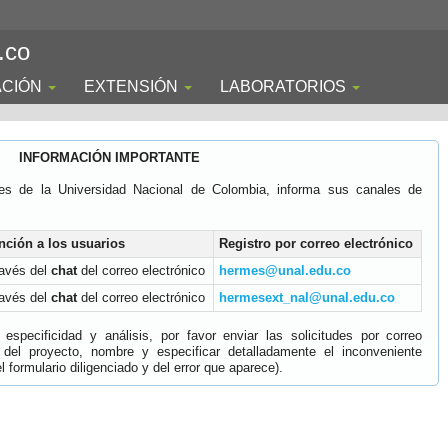
.co
ACIÓN
EXTENSIÓN
LABORATORIOS
INFORMACIÓN IMPORTANTE
es de la Universidad Nacional de Colombia, informa sus canales de
nción a los usuarios
Registro por correo electrónico
ravés del
chat
del correo electrónico
hermes@unal.edu.co
ravés del
chat
del correo electrónico
hermesext_nal@unal.edu.co
specificidad y análisis, por favor enviar las solicitudes por correo
 del proyecto, nombre y especificar detalladamente el inconveniente
 formulario diligenciado y del error que aparece).