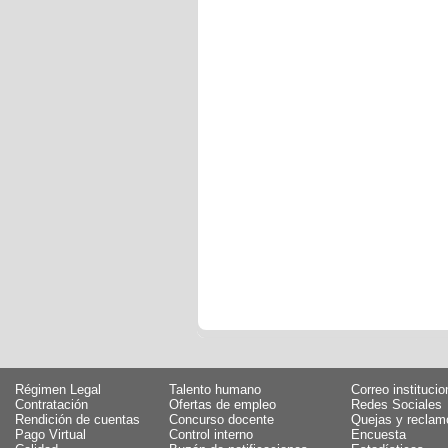
Régimen Legal
Talento humano
Correo institucio
Contratación
Ofertas de empleo
Redes Sociales
Rendición de cuentas
Concurso docente
Quejas y reclam
Pago Virtual
Control interno
Encuesta