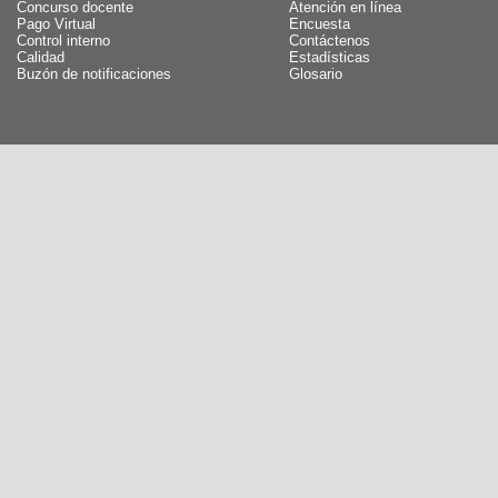
Concurso docente
Atención en línea
Pago Virtual
Encuesta
Control interno
Contáctenos
Calidad
Estadísticas
Buzón de notificaciones
Glosario