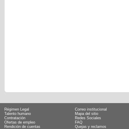
Régimen Legal
Correo institucional
Talento humano
Mapa del sitio
Contratación
Redes Sociales
Ofertas de empleo
FAQ
Rendición de cuentas
Quejas y reclamos