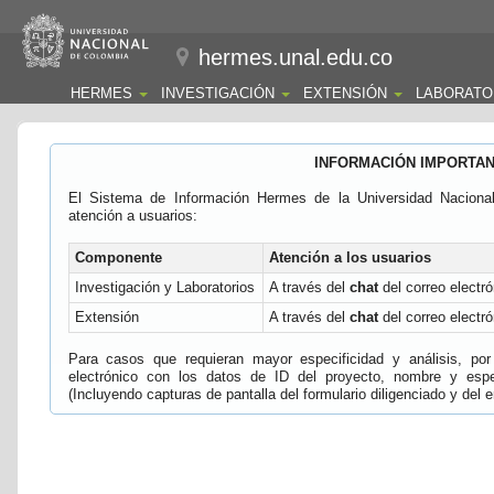
hermes.unal.edu.co
HERMES
INVESTIGACIÓN
EXTENSIÓN
LABORATO
INFORMACIÓN IMPORTA
El Sistema de Información Hermes de la Universidad Naciona
atención a usuarios:
Componente
Atención a los usuarios
Investigación y Laboratorios
A través del
chat
del correo electró
Extensión
A través del
chat
del correo electró
Para casos que requieran mayor especificidad y análisis, por 
electrónico con los datos de ID del proyecto, nombre y espec
(Incluyendo capturas de pantalla del formulario diligenciado y del e