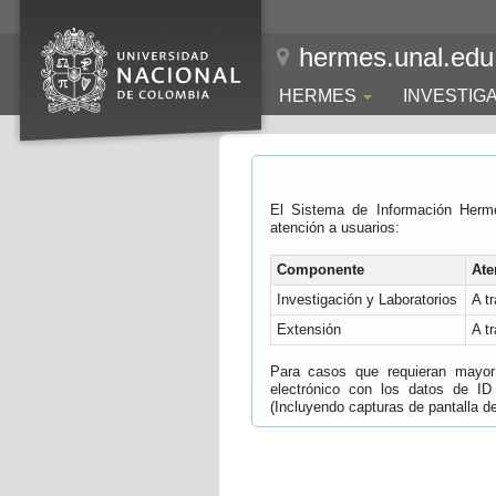
hermes.unal.edu
HERMES
INVESTIG
El Sistema de Información Herm
atención a usuarios:
Componente
Ate
Investigación y Laboratorios
A t
Extensión
A t
Para casos que requieran mayor e
electrónico con los datos de ID
(Incluyendo capturas de pantalla del