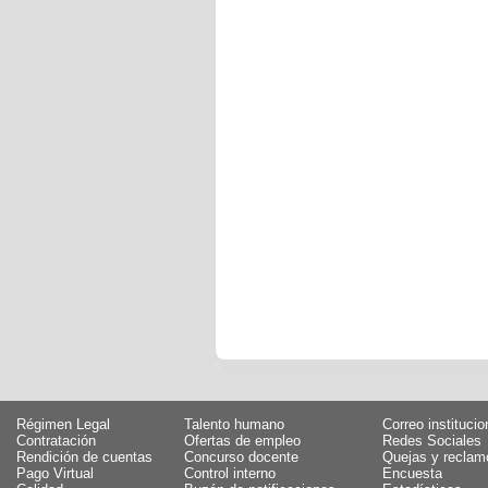
Régimen Legal
Talento humano
Correo institucio
Contratación
Ofertas de empleo
Redes Sociales
Rendición de cuentas
Concurso docente
Quejas y reclam
Pago Virtual
Control interno
Encuesta