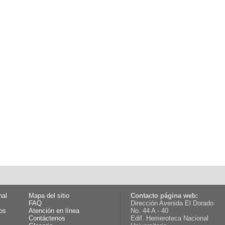
nal
Mapa del sitio
Contacto página web:
FAQ
Dirección Avenida El Dorado
os
Atención en línea
No. 44 A - 40
Contáctenos
Edif. Hemeroteca Nacional