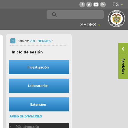
ES
SEDES
Está en:
VRI - HERMES
/
Inicio de sesión
Aviso de privacidad
Más información