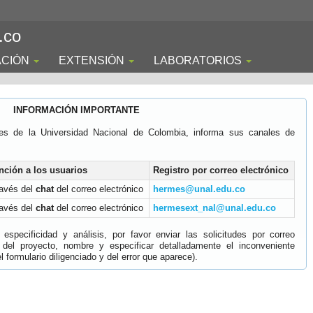
.co
ACIÓN
EXTENSIÓN
LABORATORIOS
INFORMACIÓN IMPORTANTE
es de la Universidad Nacional de Colombia, informa sus canales de
nción a los usuarios
Registro por correo electrónico
ravés del
chat
del correo electrónico
hermes@unal.edu.co
ravés del
chat
del correo electrónico
hermesext_nal@unal.edu.co
specificidad y análisis, por favor enviar las solicitudes por correo
 del proyecto, nombre y especificar detalladamente el inconveniente
 formulario diligenciado y del error que aparece).