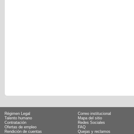
Régimen Legal
Correo institucional
Talento humano
Mapa del sitio
Contratación
Redes Sociales
Ofertas de empleo
FAQ
Rendición de cuentas
Quejas y reclamos