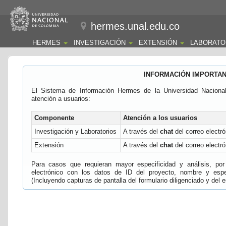
hermes.unal.edu.co
HERMES
INVESTIGACIÓN
EXTENSIÓN
LABORATO
INFORMACIÓN IMPORTA
El Sistema de Información Hermes de la Universidad Naciona
atención a usuarios:
Componente
Atención a los usuarios
Investigación y Laboratorios
A través del
chat
del correo electró
Extensión
A través del
chat
del correo electró
Para casos que requieran mayor especificidad y análisis, por 
electrónico con los datos de ID del proyecto, nombre y espec
(Incluyendo capturas de pantalla del formulario diligenciado y del e