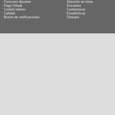
Concurso docente
Atención en línea
Pago Virtual
Encuesta
Control interno
Contáctenos
Calidad
Estadísticas
Buzón de notificaciones
Glosario