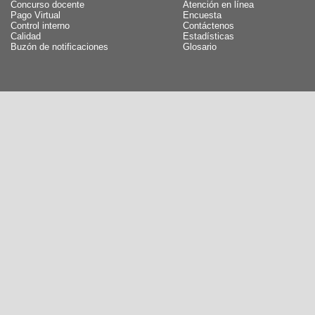
Concurso docente
Atención en línea
Pago Virtual
Encuesta
Control interno
Contáctenos
Calidad
Estadísticas
Buzón de notificaciones
Glosario