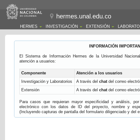
hermes.unal.edu.co
HERMES
INVESTIGACIÓN
EXTENSIÓN
LABORATO
INFORMACIÓN IMPORTA
El Sistema de Información Hermes de la Universidad Naciona
atención a usuarios:
Componente
Atención a los usuarios
Investigación y Laboratorios
A través del
chat
del correo electró
Extensión
A través del
chat
del correo electró
Para casos que requieran mayor especificidad y análisis, por 
electrónico con los datos de ID del proyecto, nombre y espec
(Incluyendo capturas de pantalla del formulario diligenciado y del e