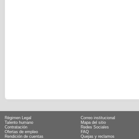
Régimen Legal
Correo institucional
Talento humano
Mapa del sitio
Contratación
Redes Sociales
Ofertas de empleo
FAQ
Rendición de cuentas
Quejas y reclamos