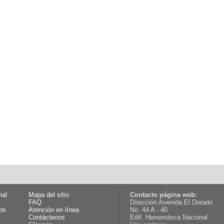
nal
Mapa del sitio
Contacto página web:
FAQ
Dirección Avenida El Dorado
os
Atención en línea
No. 44 A - 40
Contáctenos
Edif. Hemeroteca Nacional