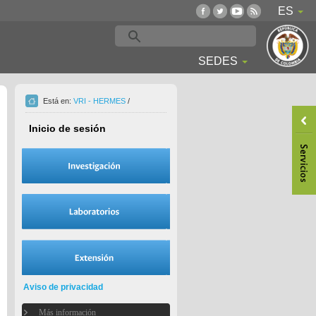
ES
SEDES
Está en:
VRI - HERMES
/
Inicio de sesión
Aviso de privacidad
Más información