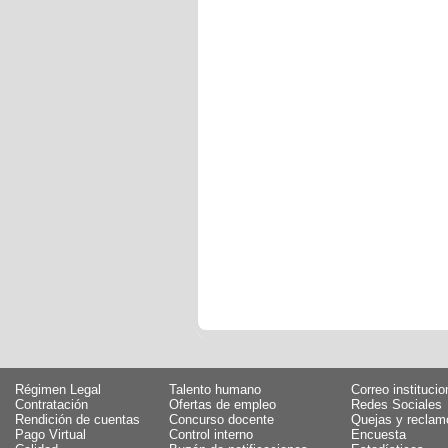
Régimen Legal
Talento humano
Correo institucio
Contratación
Ofertas de empleo
Redes Sociales
Rendición de cuentas
Concurso docente
Quejas y reclam
Pago Virtual
Control interno
Encuesta