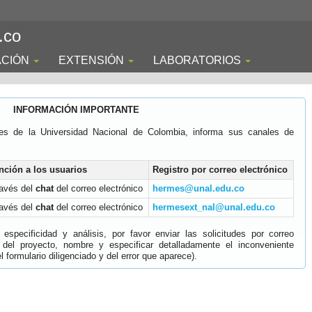
.co
ACIÓN
EXTENSIÓN
LABORATORIOS
INFORMACIÓN IMPORTANTE
es de la Universidad Nacional de Colombia, informa sus canales de
nción a los usuarios
Registro por correo electrónico
ravés del
chat
del correo electrónico
hermes@unal.edu.co
ravés del
chat
del correo electrónico
hermesext_nal@unal.edu.co
specificidad y análisis, por favor enviar las solicitudes por correo
 del proyecto, nombre y especificar detalladamente el inconveniente
 formulario diligenciado y del error que aparece).