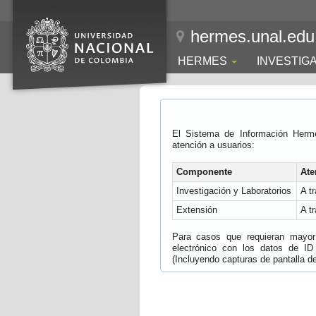
hermes.unal.edu
HERMES
INVESTIG
El Sistema de Información Herm
atención a usuarios:
Componente
Ate
Investigación y Laboratorios
A t
Extensión
A t
Para casos que requieran mayor e
electrónico con los datos de ID
(Incluyendo capturas de pantalla del