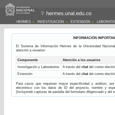
hermes.unal.edu.co
HERMES
INVESTIGACIÓN
EXTENSIÓN
LABORATO
INFORMACIÓN IMPORTA
El Sistema de Información Hermes de la Universidad Naciona
atención a usuarios:
Componente
Atención a los usuarios
Investigación y Laboratorios
A través del
chat
del correo electró
Extensión
A través del
chat
del correo electró
Para casos que requieran mayor especificidad y análisis, por 
electrónico con los datos de ID del proyecto, nombre y espec
(Incluyendo capturas de pantalla del formulario diligenciado y del e