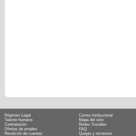
Régimen Legal
Correo institucional
Talento humano
Mapa del sitio
Contratación
Redes Sociales
Ofertas de empleo
FAQ
Rendición de cuentas
Quejas y reclamos