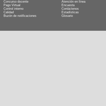
Concurso docente
Atención en línea
Pago Virtual
Encuesta
Control interno
Contáctenos
Calidad
Estadísticas
Buzón de notificaciones
Glosario