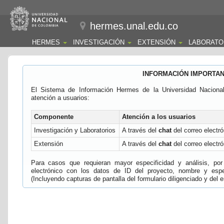
hermes.unal.edu.co
HERMES
INVESTIGACIÓN
EXTENSIÓN
LABORATO
INFORMACIÓN IMPORTA
El Sistema de Información Hermes de la Universidad Naciona
atención a usuarios:
Componente
Atención a los usuarios
Investigación y Laboratorios
A través del
chat
del correo electró
Extensión
A través del
chat
del correo electró
Para casos que requieran mayor especificidad y análisis, por 
electrónico con los datos de ID del proyecto, nombre y espec
(Incluyendo capturas de pantalla del formulario diligenciado y del e