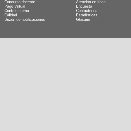
Concurso docente
Atención en línea
Pago Virtual
Encuesta
Control interno
Contáctenos
Calidad
Estadísticas
Buzón de notificaciones
Glosario