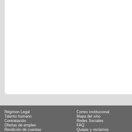
Régimen Legal
Correo institucional
Talento humano
Mapa del sitio
Contratación
Redes Sociales
Ofertas de empleo
FAQ
Rendición de cuentas
Quejas y reclamos