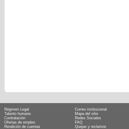
Régimen Legal
Correo institucional
Talento humano
Mapa del sitio
Contratación
Redes Sociales
Ofertas de empleo
FAQ
Rendición de cuentas
Quejas y reclamos