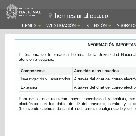
hermes.unal.edu.co
HERMES
INVESTIGACIÓN
EXTENSIÓN
LABORATO
INFORMACIÓN IMPORTA
El Sistema de Información Hermes de la Universidad Naciona
atención a usuarios:
Componente
Atención a los usuarios
Investigación y Laboratorios
A través del
chat
del correo electró
Extensión
A través del
chat
del correo electró
Para casos que requieran mayor especificidad y análisis, por 
electrónico con los datos de ID del proyecto, nombre y espec
(Incluyendo capturas de pantalla del formulario diligenciado y del e