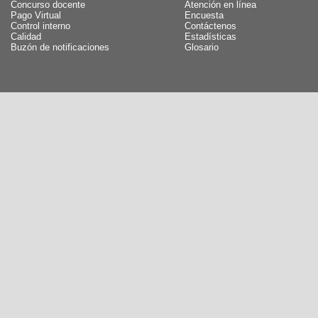
Concurso docente
Atención en línea
Pago Virtual
Encuesta
Control interno
Contáctenos
Calidad
Estadísticas
Buzón de notificaciones
Glosario