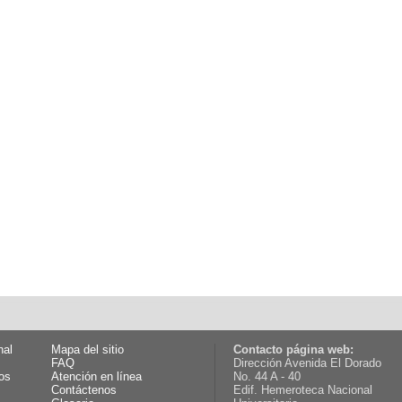
nal
Mapa del sitio
Contacto página web:
FAQ
Dirección Avenida El Dorado
os
Atención en línea
No. 44 A - 40
Contáctenos
Edif. Hemeroteca Nacional