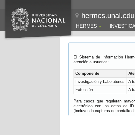
hermes.unal.edu
HERMES
INVESTIG
El Sistema de Información Herm
atención a usuarios:
Componente
Ate
Investigación y Laboratorios
A t
Extensión
A t
Para casos que requieran mayor e
electrónico con los datos de ID
(Incluyendo capturas de pantalla del