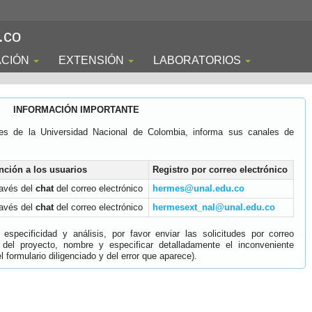
.co
ACIÓN
EXTENSIÓN
LABORATORIOS
INFORMACIÓN IMPORTANTE
es de la Universidad Nacional de Colombia, informa sus canales de
nción a los usuarios
Registro por correo electrónico
ravés del
chat
del correo electrónico
hermes@unal.edu.co
ravés del
chat
del correo electrónico
hermesext_nal@unal.edu.co
specificidad y análisis, por favor enviar las solicitudes por correo
 del proyecto, nombre y especificar detalladamente el inconveniente
 formulario diligenciado y del error que aparece).