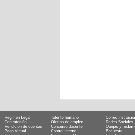
Régimen Legal
Talento humano
Correo institucio
Contratación
Ofertas de empleo
Redes Sociales
Rendición de cuentas
Concurso docente
Quejas y reclam
Pago Virtual
Control interno
Encuesta