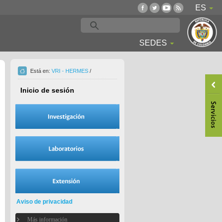
ES
SEDES
Está en:
VRI - HERMES
/
Inicio de sesión
Aviso de privacidad
Más información