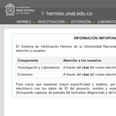
hermes.unal.edu.co
HERMES
INVESTIGACIÓN
EXTENSIÓN
LABORATO
INFORMACIÓN IMPORTA
El Sistema de Información Hermes de la Universidad Naciona
atención a usuarios:
Componente
Atención a los usuarios
Investigación y Laboratorios
A través del
chat
del correo electró
Extensión
A través del
chat
del correo electró
Para casos que requieran mayor especificidad y análisis, por 
electrónico con los datos de ID del proyecto, nombre y espec
(Incluyendo capturas de pantalla del formulario diligenciado y del e