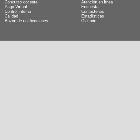
Concurso docente
Atención en línea
Pago Virtual
Encuesta
Control interno
Contáctenos
Calidad
Estadísticas
Buzón de notificaciones
Glosario