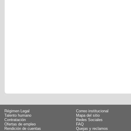
Régimen Legal
Correo institucional
Talento humano
Mapa del sitio
Contratación
Redes Sociales
Ofertas de empleo
FAQ
Rendición de cuentas
Quejas y reclamos