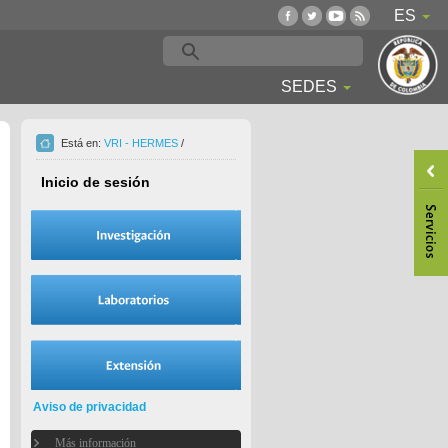
ES
SEDES
Está en:
VRI - HERMES
/
Inicio de sesión
Aviso de privacidad
Más información