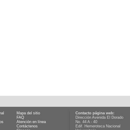
nal
Mapa del sitio
Contacto página web:
FAQ
Dirección Avenida El Dorado
os
Atención en línea
No. 44 A - 40
Contáctenos
Edif. Hemeroteca Nacional