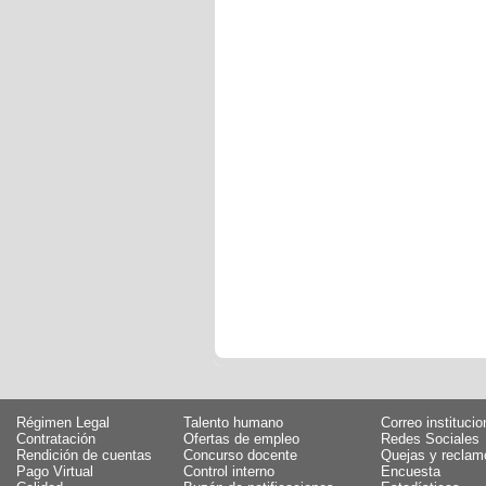
Régimen Legal
Talento humano
Correo institucio
Contratación
Ofertas de empleo
Redes Sociales
Rendición de cuentas
Concurso docente
Quejas y reclam
Pago Virtual
Control interno
Encuesta