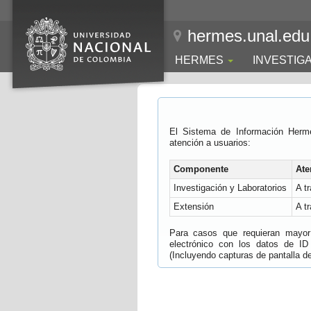
hermes.unal.edu
HERMES
INVESTIG
El Sistema de Información Herm
atención a usuarios:
Componente
Ate
Investigación y Laboratorios
A t
Extensión
A t
Para casos que requieran mayor e
electrónico con los datos de ID
(Incluyendo capturas de pantalla del