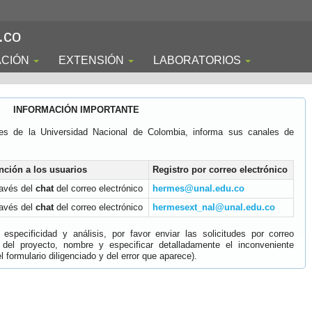
.co
ACIÓN
EXTENSIÓN
LABORATORIOS
INFORMACIÓN IMPORTANTE
es de la Universidad Nacional de Colombia, informa sus canales de
nción a los usuarios
Registro por correo electrónico
ravés del
chat
del correo electrónico
hermes@unal.edu.co
ravés del
chat
del correo electrónico
hermesext_nal@unal.edu.co
specificidad y análisis, por favor enviar las solicitudes por correo
 del proyecto, nombre y especificar detalladamente el inconveniente
 formulario diligenciado y del error que aparece).