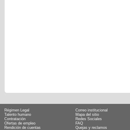
Régimen Legal
Correo institucional
Talento humano
Mapa del sitio
Contratación
Redes Sociales
Ofertas de empleo
FAQ
Rendición de cuentas
Quejas y reclamos