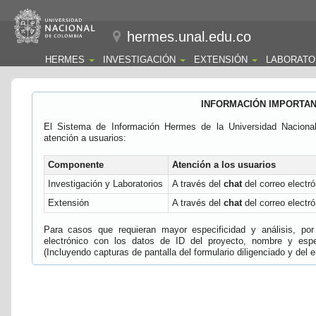
hermes.unal.edu.co
HERMES
INVESTIGACIÓN
EXTENSIÓN
LABORATO
INFORMACIÓN IMPORTA
El Sistema de Información Hermes de la Universidad Naciona
atención a usuarios:
Componente
Atención a los usuarios
Investigación y Laboratorios
A través del
chat
del correo electró
Extensión
A través del
chat
del correo electró
Para casos que requieran mayor especificidad y análisis, por 
electrónico con los datos de ID del proyecto, nombre y espec
(Incluyendo capturas de pantalla del formulario diligenciado y del e