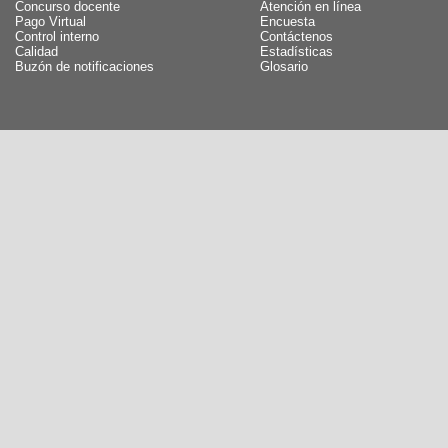
Concurso docente
Atención en línea
Pago Virtual
Encuesta
Control interno
Contáctenos
Calidad
Estadísticas
Buzón de notificaciones
Glosario