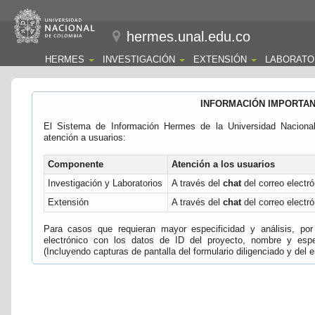
hermes.unal.edu.co
HERMES
INVESTIGACIÓN
EXTENSIÓN
LABORATO
INFORMACIÓN IMPORTA
El Sistema de Información Hermes de la Universidad Naciona
atención a usuarios:
Componente
Atención a los usuarios
Investigación y Laboratorios
A través del
chat
del correo electró
Extensión
A través del
chat
del correo electró
Para casos que requieran mayor especificidad y análisis, por 
electrónico con los datos de ID del proyecto, nombre y espec
(Incluyendo capturas de pantalla del formulario diligenciado y del e