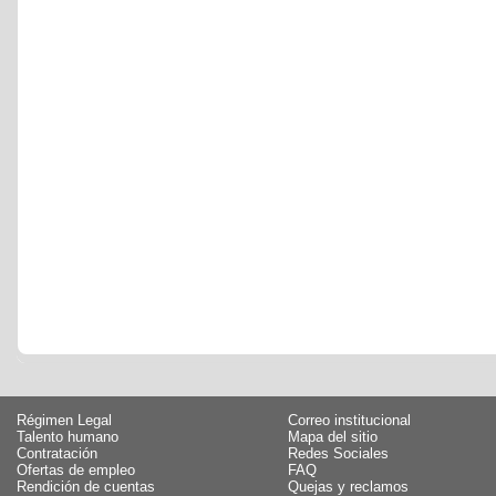
Régimen Legal
Correo institucional
Talento humano
Mapa del sitio
Contratación
Redes Sociales
Ofertas de empleo
FAQ
Rendición de cuentas
Quejas y reclamos