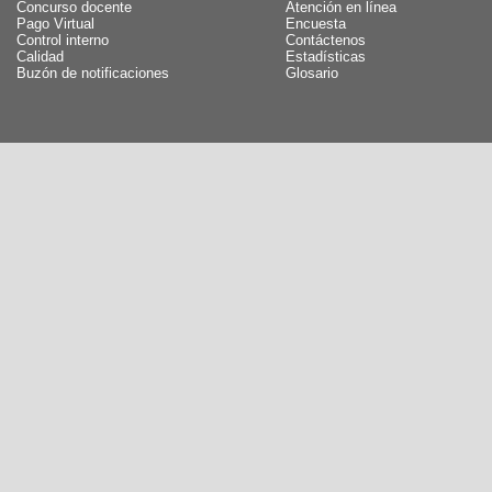
Concurso docente
Atención en línea
Pago Virtual
Encuesta
Control interno
Contáctenos
Calidad
Estadísticas
Buzón de notificaciones
Glosario