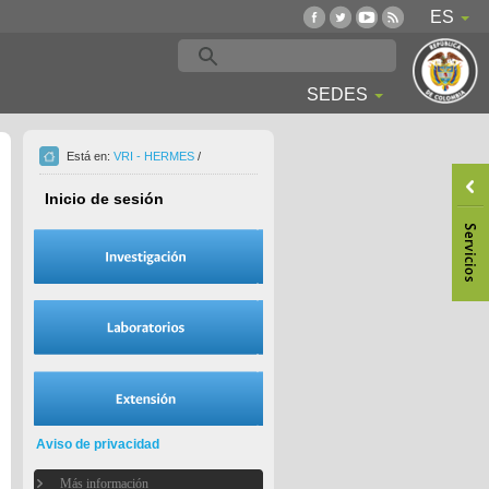
ES
SEDES
Está en:
VRI - HERMES
/
Inicio de sesión
Aviso de privacidad
Más información