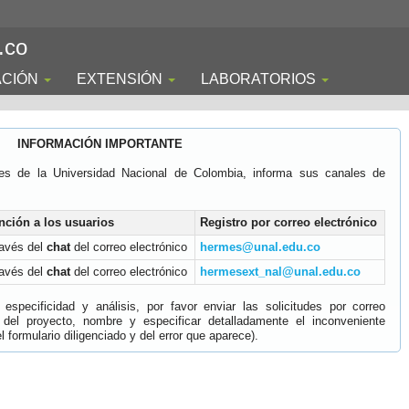
.co
ACIÓN
EXTENSIÓN
LABORATORIOS
INFORMACIÓN IMPORTANTE
es de la Universidad Nacional de Colombia, informa sus canales de
nción a los usuarios
Registro por correo electrónico
ravés del
chat
del correo electrónico
hermes@unal.edu.co
ravés del
chat
del correo electrónico
hermesext_nal@unal.edu.co
specificidad y análisis, por favor enviar las solicitudes por correo
 del proyecto, nombre y especificar detalladamente el inconveniente
 formulario diligenciado y del error que aparece).