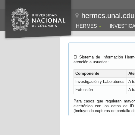
hermes.unal.edu
HERMES
INVESTIG
El Sistema de Información Herm
atención a usuarios:
Componente
Ate
Investigación y Laboratorios
A t
Extensión
A t
Para casos que requieran mayor e
electrónico con los datos de ID
(Incluyendo capturas de pantalla del