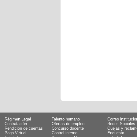
Régimen Legal
Talento humano
Correo institucio
Contratación
Ofertas de empleo
Redes Sociales
Rendición de cuentas
Concurso docente
Quejas y reclam
Pago Virtual
Control interno
Encuesta