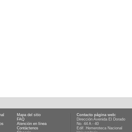
nal
Mapa del sitio
Contacto página web:
FAQ
Dirección Avenida El Dorado
os
Atención en línea
No. 44 A - 40
Contáctenos
Edif. Hemeroteca Nacional