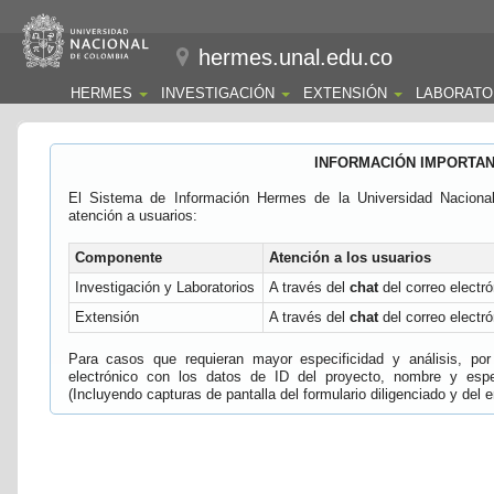
hermes.unal.edu.co
HERMES
INVESTIGACIÓN
EXTENSIÓN
LABORATO
INFORMACIÓN IMPORTA
El Sistema de Información Hermes de la Universidad Naciona
atención a usuarios:
Componente
Atención a los usuarios
Investigación y Laboratorios
A través del
chat
del correo electró
Extensión
A través del
chat
del correo electró
Para casos que requieran mayor especificidad y análisis, por 
electrónico con los datos de ID del proyecto, nombre y espec
(Incluyendo capturas de pantalla del formulario diligenciado y del e