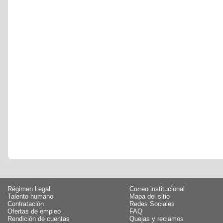
Régimen Legal
Correo institucional
Talento humano
Mapa del sitio
Contratación
Redes Sociales
Ofertas de empleo
FAQ
Rendición de cuentas
Quejas y reclamos