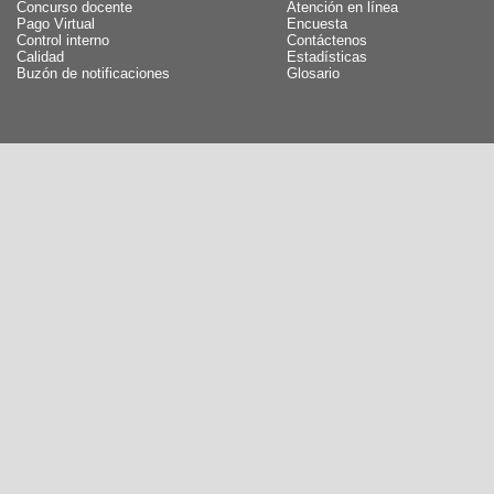
Concurso docente
Atención en línea
Pago Virtual
Encuesta
Control interno
Contáctenos
Calidad
Estadísticas
Buzón de notificaciones
Glosario