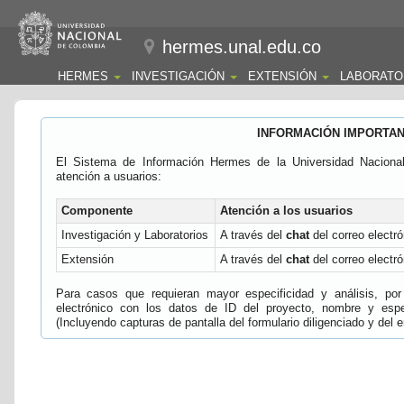
hermes.unal.edu.co
HERMES
INVESTIGACIÓN
EXTENSIÓN
LABORATO
INFORMACIÓN IMPORTA
El Sistema de Información Hermes de la Universidad Naciona
atención a usuarios:
Componente
Atención a los usuarios
Investigación y Laboratorios
A través del
chat
del correo electró
Extensión
A través del
chat
del correo electró
Para casos que requieran mayor especificidad y análisis, por 
electrónico con los datos de ID del proyecto, nombre y espec
(Incluyendo capturas de pantalla del formulario diligenciado y del e