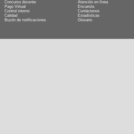
Concurso docente
Atención en línea
Pago Virtual
Encuesta
Control interno
Contáctenos
Calidad
Estadísticas
Buzón de notificaciones
Glosario