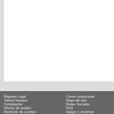
Régimen Legal
Correo institucional
Talento humano
Mapa del sitio
Contratación
Redes Sociales
Ofertas de empleo
FAQ
Rendición de cuentas
Quejas y reclamos