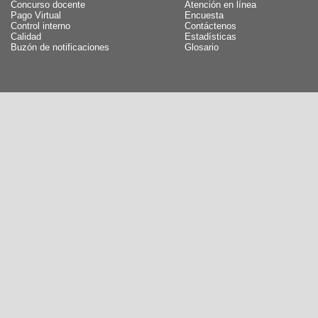
Concurso docente
Atención en línea
Pago Virtual
Encuesta
Control interno
Contáctenos
Calidad
Estadísticas
Buzón de notificaciones
Glosario