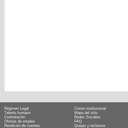
Régimen Legal
Correo institucional
Talento humano
Mapa del sitio
Contratación
Redes Sociales
Ofertas de empleo
FAQ
Rendición de cuentas
Quejas y reclamos