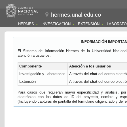
hermes.unal.edu.co
HERMES
INVESTIGACIÓN
EXTENSIÓN
LABORATO
INFORMACIÓN IMPORTA
El Sistema de Información Hermes de la Universidad Naciona
atención a usuarios:
Componente
Atención a los usuarios
Investigación y Laboratorios
A través del
chat
del correo electró
Extensión
A través del
chat
del correo electró
Para casos que requieran mayor especificidad y análisis, por 
electrónico con los datos de ID del proyecto, nombre y espec
(Incluyendo capturas de pantalla del formulario diligenciado y del e