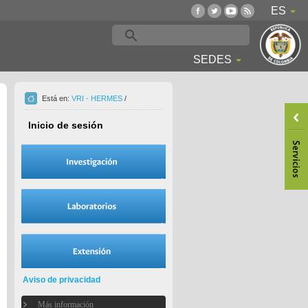
ES
SEDES
Está en:
VRI - HERMES
/
Inicio de sesión
Aviso de privacidad
Más información