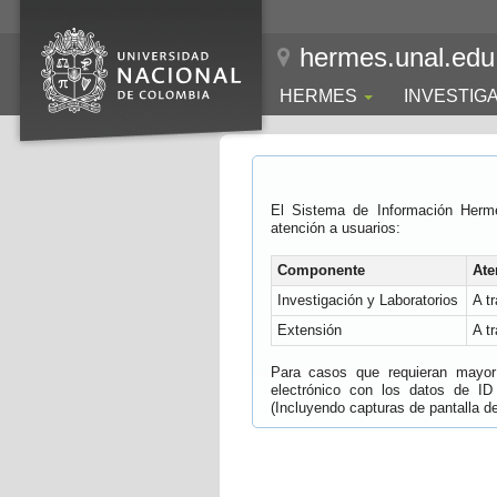
hermes.unal.edu
HERMES
INVESTIG
El Sistema de Información Herm
atención a usuarios:
Componente
Ate
Investigación y Laboratorios
A t
Extensión
A t
Para casos que requieran mayor e
electrónico con los datos de ID
(Incluyendo capturas de pantalla del