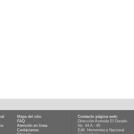
nal
Mapa del sitio
Contacto página web:
FAQ
Dirección Avenida El Dorado
os
Atención en línea
No. 44 A - 40
Contáctenos
Edif. Hemeroteca Nacional