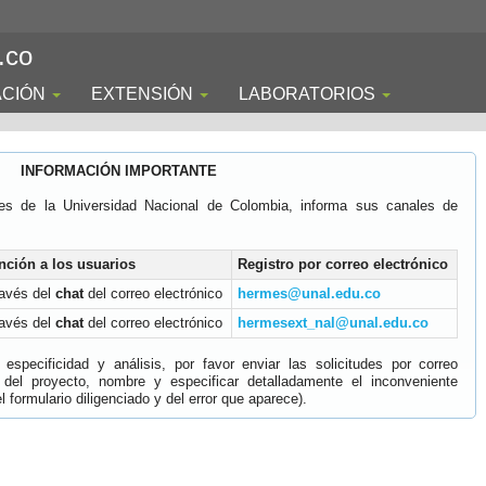
.co
ACIÓN
EXTENSIÓN
LABORATORIOS
INFORMACIÓN IMPORTANTE
es de la Universidad Nacional de Colombia, informa sus canales de
nción a los usuarios
Registro por correo electrónico
ravés del
chat
del correo electrónico
hermes@unal.edu.co
ravés del
chat
del correo electrónico
hermesext_nal@unal.edu.co
specificidad y análisis, por favor enviar las solicitudes por correo
 del proyecto, nombre y especificar detalladamente el inconveniente
 formulario diligenciado y del error que aparece).