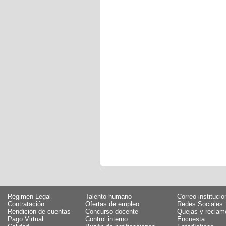
Régimen Legal
Talento humano
Correo institucio
Contratación
Ofertas de empleo
Redes Sociales
Rendición de cuentas
Concurso docente
Quejas y reclam
Pago Virtual
Control interno
Encuesta