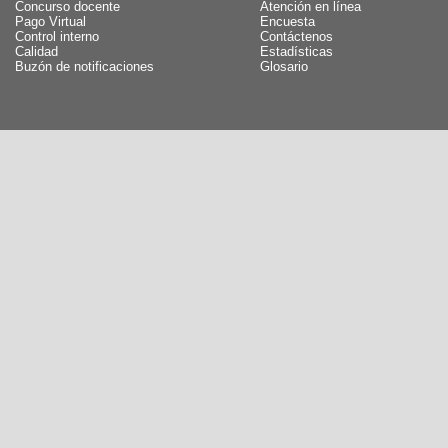
Concurso docente
Atención en línea
Pago Virtual
Encuesta
Control interno
Contáctenos
Calidad
Estadísticas
Buzón de notificaciones
Glosario