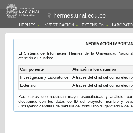
hermes.unal.edu.co
HERMES
INVESTIGACIÓN
EXTENSIÓN
LABORATO
INFORMACIÓN IMPORTA
El Sistema de Información Hermes de la Universidad Naciona
atención a usuarios:
Componente
Atención a los usuarios
Investigación y Laboratorios
A través del
chat
del correo electró
Extensión
A través del
chat
del correo electró
Para casos que requieran mayor especificidad y análisis, por 
electrónico con los datos de ID del proyecto, nombre y espec
(Incluyendo capturas de pantalla del formulario diligenciado y del e