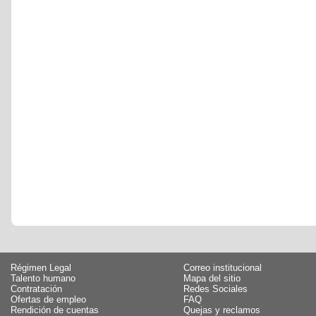
Régimen Legal
Correo institucional
Talento humano
Mapa del sitio
Contratación
Redes Sociales
Ofertas de empleo
FAQ
Rendición de cuentas
Quejas y reclamos