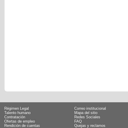
Régimen Legal
Correo institucional
Talento humano
Mapa del sitio
Contratación
Redes Sociales
Ofertas de empleo
FAQ
Rendición de cuentas
Quejas y reclamos