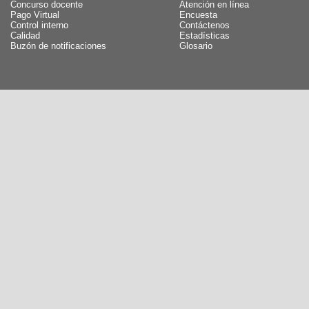
Concurso docente
Atención en línea
Pago Virtual
Encuesta
Control interno
Contáctenos
Calidad
Estadísticas
Buzón de notificaciones
Glosario