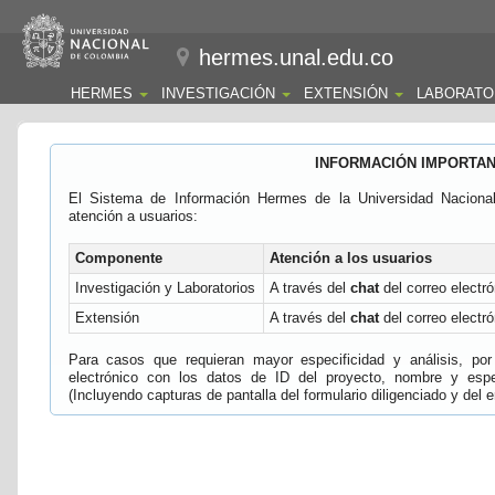
hermes.unal.edu.co
HERMES
INVESTIGACIÓN
EXTENSIÓN
LABORATO
INFORMACIÓN IMPORTA
El Sistema de Información Hermes de la Universidad Naciona
atención a usuarios:
Componente
Atención a los usuarios
Investigación y Laboratorios
A través del
chat
del correo electró
Extensión
A través del
chat
del correo electró
Para casos que requieran mayor especificidad y análisis, por 
electrónico con los datos de ID del proyecto, nombre y espec
(Incluyendo capturas de pantalla del formulario diligenciado y del e