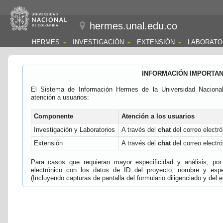
hermes.unal.edu.co
HERMES
INVESTIGACIÓN
EXTENSIÓN
LABORATO
INFORMACIÓN IMPORTA
El Sistema de Información Hermes de la Universidad Naciona
atención a usuarios:
Componente
Atención a los usuarios
Investigación y Laboratorios
A través del
chat
del correo electró
Extensión
A través del
chat
del correo electró
Para casos que requieran mayor especificidad y análisis, por 
electrónico con los datos de ID del proyecto, nombre y espec
(Incluyendo capturas de pantalla del formulario diligenciado y del e