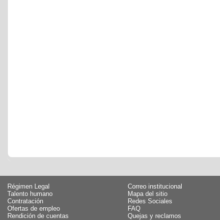
Régimen Legal
Correo institucional
Talento humano
Mapa del sitio
Contratación
Redes Sociales
Ofertas de empleo
FAQ
Rendición de cuentas
Quejas y reclamos