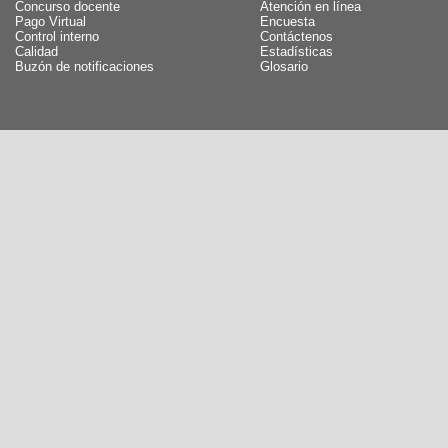
Concurso docente
Atención en línea
Pago Virtual
Encuesta
Control interno
Contáctenos
Calidad
Estadísticas
Buzón de notificaciones
Glosario