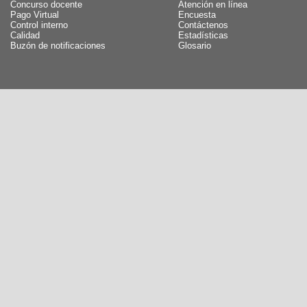
Concurso docente
Atención en línea
Pago Virtual
Encuesta
Control interno
Contáctenos
Calidad
Estadísticas
Buzón de notificaciones
Glosario