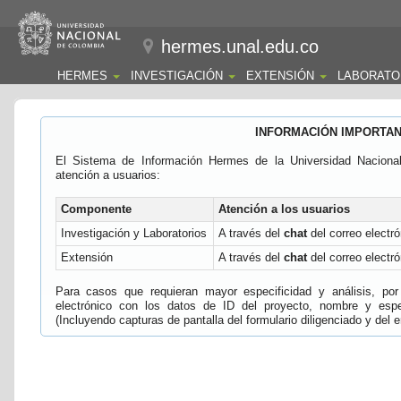
hermes.unal.edu.co
HERMES
INVESTIGACIÓN
EXTENSIÓN
LABORATO
INFORMACIÓN IMPORTA
El Sistema de Información Hermes de la Universidad Naciona
atención a usuarios:
Componente
Atención a los usuarios
Investigación y Laboratorios
A través del
chat
del correo electró
Extensión
A través del
chat
del correo electró
Para casos que requieran mayor especificidad y análisis, por 
electrónico con los datos de ID del proyecto, nombre y espec
(Incluyendo capturas de pantalla del formulario diligenciado y del e