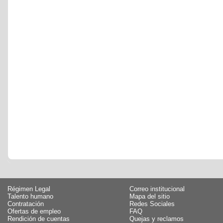
Régimen Legal
Correo institucional
Talento humano
Mapa del sitio
Contratación
Redes Sociales
Ofertas de empleo
FAQ
Rendición de cuentas
Quejas y reclamos