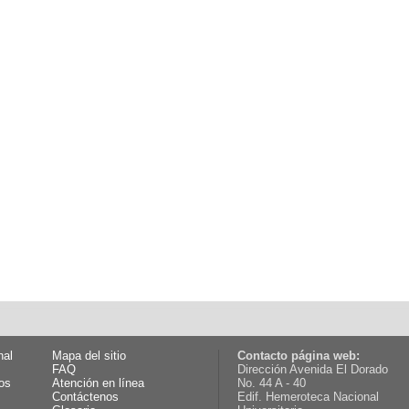
nal
Mapa del sitio
Contacto página web:
FAQ
Dirección Avenida El Dorado
os
Atención en línea
No. 44 A - 40
Contáctenos
Edif. Hemeroteca Nacional