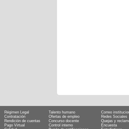
Régimen Legal
Talento humano
Correo institucio
Contratación
Ofertas de empleo
Redes Sociales
Rendición de cuentas
Concurso docente
Quejas y reclam
Pago Virtual
Control interno
Encuesta