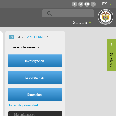
ES
SEDES
Está en:
VRI - HERMES
/
Inicio de sesión
Aviso de privacidad
Más información