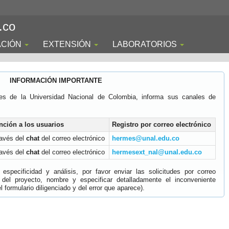
.co
ACIÓN
EXTENSIÓN
LABORATORIOS
INFORMACIÓN IMPORTANTE
es de la Universidad Nacional de Colombia, informa sus canales de
nción a los usuarios
Registro por correo electrónico
ravés del
chat
del correo electrónico
hermes@unal.edu.co
ravés del
chat
del correo electrónico
hermesext_nal@unal.edu.co
specificidad y análisis, por favor enviar las solicitudes por correo
 del proyecto, nombre y especificar detalladamente el inconveniente
 formulario diligenciado y del error que aparece).