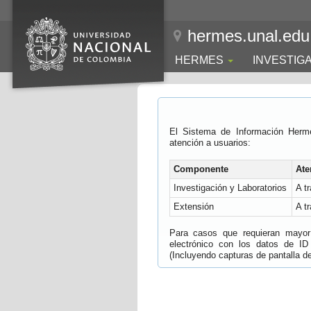
hermes.unal.edu
HERMES
INVESTIG
El Sistema de Información Herm
atención a usuarios:
Componente
Ate
Investigación y Laboratorios
A t
Extensión
A t
Para casos que requieran mayor e
electrónico con los datos de ID
(Incluyendo capturas de pantalla del