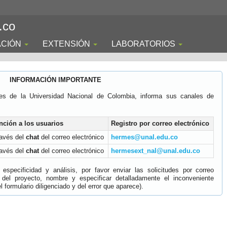
.co
ACIÓN
EXTENSIÓN
LABORATORIOS
INFORMACIÓN IMPORTANTE
es de la Universidad Nacional de Colombia, informa sus canales de
nción a los usuarios
Registro por correo electrónico
ravés del
chat
del correo electrónico
hermes@unal.edu.co
ravés del
chat
del correo electrónico
hermesext_nal@unal.edu.co
specificidad y análisis, por favor enviar las solicitudes por correo
 del proyecto, nombre y especificar detalladamente el inconveniente
 formulario diligenciado y del error que aparece).