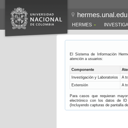
hermes.unal.edu
HERMES
INVESTIG
El Sistema de Información Herm
atención a usuarios:
Componente
Ate
Investigación y Laboratorios
A t
Extensión
A t
Para casos que requieran mayor e
electrónico con los datos de ID
(Incluyendo capturas de pantalla del