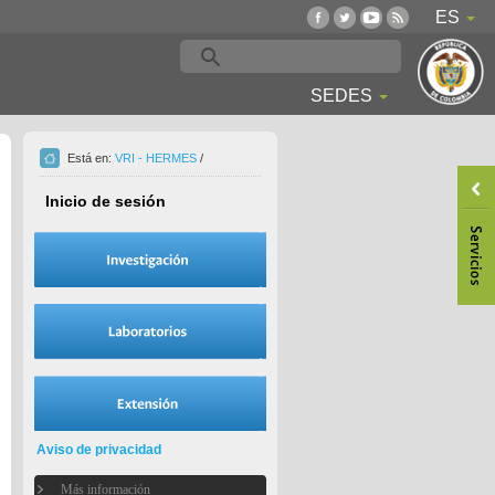
ES
SEDES
Está en:
VRI - HERMES
/
Inicio de sesión
Aviso de privacidad
Más información