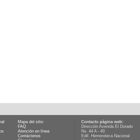
nal
Mapa del sitio
Contacto página web:
FAQ
Dirección Avenida El Dorado
os
Atención en línea
No. 44 A - 40
Contáctenos
Edif. Hemeroteca Nacional