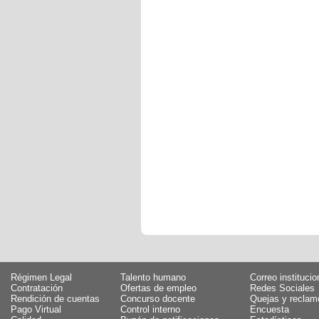
Régimen Legal
Talento humano
Correo institucio
Contratación
Ofertas de empleo
Redes Sociales
Rendición de cuentas
Concurso docente
Quejas y reclam
Pago Virtual
Control interno
Encuesta