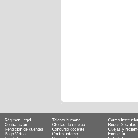
Régimen Legal
Talento humano
Correo institucio
Contratación
Ofertas de empleo
Redes Sociales
Rendición de cuentas
Concurso docente
Quejas y reclam
Pago Virtual
Control interno
Encuesta