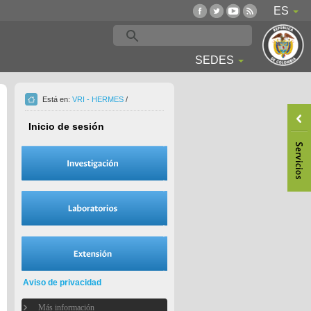
ES
SEDES
Está en:
VRI - HERMES
/
Inicio de sesión
Aviso de privacidad
Más información