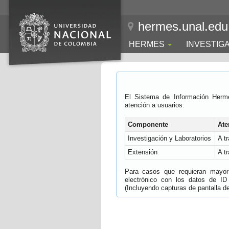
hermes.unal.edu
HERMES
INVESTIG
El Sistema de Información Herm
atención a usuarios:
Componente
Ate
Investigación y Laboratorios
A t
Extensión
A t
Para casos que requieran mayor e
electrónico con los datos de ID
(Incluyendo capturas de pantalla del