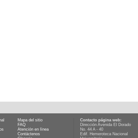
nal
Mapa del sitio
Contacto página web:
FAQ
Dirección Avenida El Dorado
os
Atención en línea
No. 44 A - 40
Contáctenos
Edif. Hemeroteca Nacional