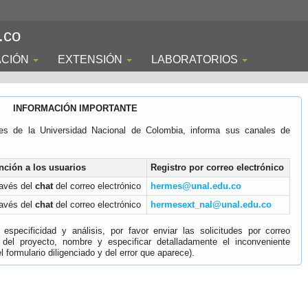
.co
ACIÓN
EXTENSIÓN
LABORATORIOS
INFORMACIÓN IMPORTANTE
es de la Universidad Nacional de Colombia, informa sus canales de
nción a los usuarios
Registro por correo electrónico
ravés del
chat
del correo electrónico
hermes@unal.edu.co
ravés del
chat
del correo electrónico
hermesext_nal@unal.edu.co
specificidad y análisis, por favor enviar las solicitudes por correo
 del proyecto, nombre y especificar detalladamente el inconveniente
 formulario diligenciado y del error que aparece).