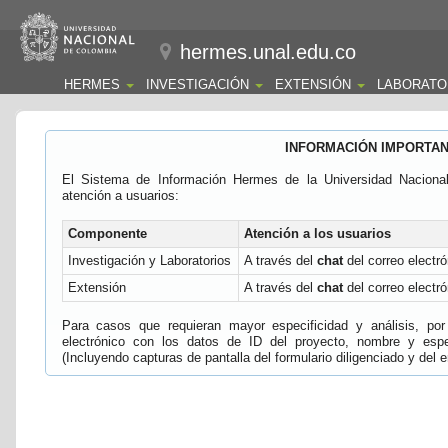
hermes.unal.edu.co
HERMES
INVESTIGACIÓN
EXTENSIÓN
LABORATO
INFORMACIÓN IMPORTA
El Sistema de Información Hermes de la Universidad Naciona
atención a usuarios:
Componente
Atención a los usuarios
Investigación y Laboratorios
A través del
chat
del correo electró
Extensión
A través del
chat
del correo electró
Para casos que requieran mayor especificidad y análisis, por 
electrónico con los datos de ID del proyecto, nombre y espec
(Incluyendo capturas de pantalla del formulario diligenciado y del e