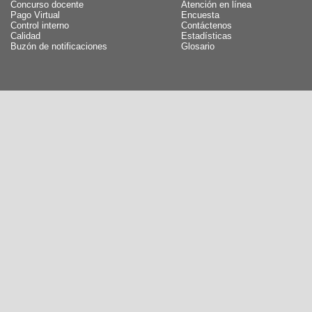
Concurso docente
Atención en línea
Pago Virtual
Encuesta
Control interno
Contáctenos
Calidad
Estadísticas
Buzón de notificaciones
Glosario