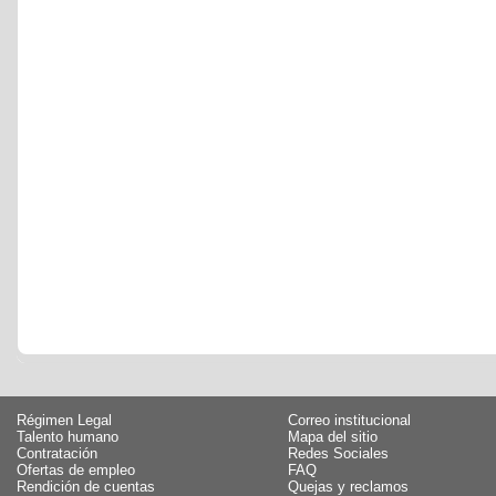
Régimen Legal
Correo institucional
Talento humano
Mapa del sitio
Contratación
Redes Sociales
Ofertas de empleo
FAQ
Rendición de cuentas
Quejas y reclamos