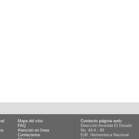
nal
Mapa del sitio
Contacto página web:
FAQ
Dirección Avenida El Dorado
os
Atención en línea
No. 44 A - 40
Contáctenos
Edif. Hemeroteca Nacional