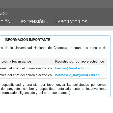
.co
ACIÓN
EXTENSIÓN
LABORATORIOS
INFORMACIÓN IMPORTANTE
es de la Universidad Nacional de Colombia, informa sus canales de
nción a los usuarios
Registro por correo electrónico
ravés del
chat
del correo electrónico
hermes@unal.edu.co
ravés del
chat
del correo electrónico
hermesext_nal@unal.edu.co
specificidad y análisis, por favor enviar las solicitudes por correo
 del proyecto, nombre y especificar detalladamente el inconveniente
 formulario diligenciado y del error que aparece).