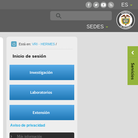
ES
SEDES
Está en:
VRI - HERMES
/
Inicio de sesión
Aviso de privacidad
Más información