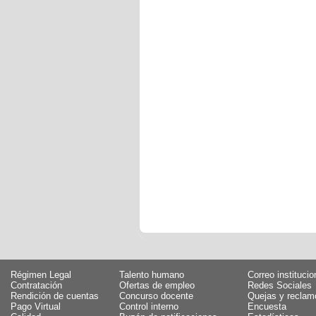
Régimen Legal
Talento humano
Correo institucio
Contratación
Ofertas de empleo
Redes Sociales
Rendición de cuentas
Concurso docente
Quejas y reclam
Pago Virtual
Control interno
Encuesta