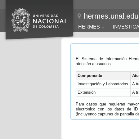
hermes.unal.edu
HERMES
INVESTIG
El Sistema de Información Herm
atención a usuarios:
Componente
Ate
Investigación y Laboratorios
A t
Extensión
A t
Para casos que requieran mayor e
electrónico con los datos de ID
(Incluyendo capturas de pantalla del