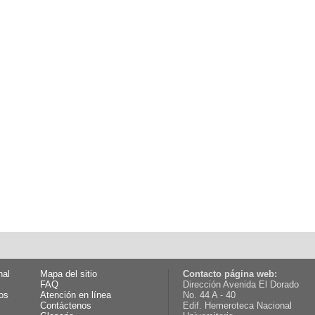
nal
Mapa del sitio
Contacto página web:
FAQ
Dirección Avenida El Dorado
os
Atención en línea
No. 44 A - 40
Contáctenos
Edif. Hemeroteca Nacional