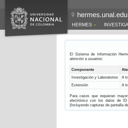
hermes.unal.edu
HERMES
INVESTIG
El Sistema de Información Herm
atención a usuarios:
Componente
Ate
Investigación y Laboratorios
A t
Extensión
A t
Para casos que requieran mayor e
electrónico con los datos de ID
(Incluyendo capturas de pantalla del