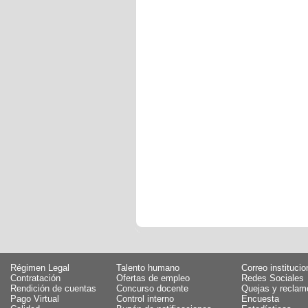
Régimen Legal
Talento humano
Correo institucio
Contratación
Ofertas de empleo
Redes Sociales
Rendición de cuentas
Concurso docente
Quejas y reclam
Pago Virtual
Control interno
Encuesta