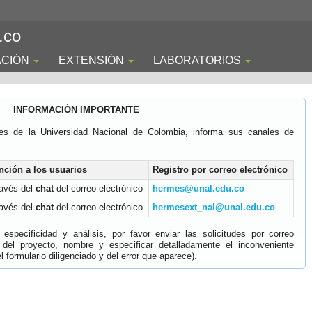
.co
ACIÓN
EXTENSIÓN
LABORATORIOS
INFORMACIÓN IMPORTANTE
es de la Universidad Nacional de Colombia, informa sus canales de
nción a los usuarios
Registro por correo electrónico
ravés del
chat
del correo electrónico
hermes@unal.edu.co
ravés del
chat
del correo electrónico
hermesext_nal@unal.edu.co
specificidad y análisis, por favor enviar las solicitudes por correo
 del proyecto, nombre y especificar detalladamente el inconveniente
 formulario diligenciado y del error que aparece).