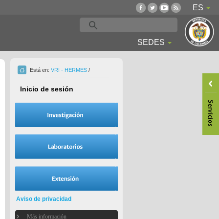
ES
SEDES
Está en:
VRI - HERMES
/
Inicio de sesión
Aviso de privacidad
Más información