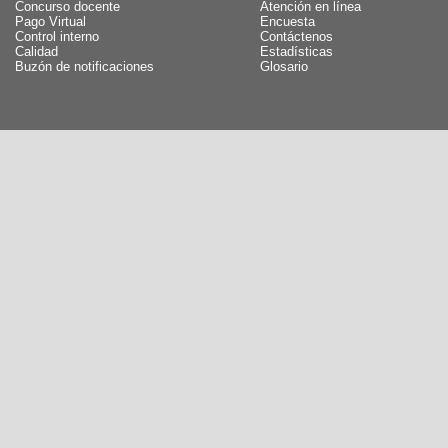
Concurso docente
Atención en línea
Pago Virtual
Encuesta
Control interno
Contáctenos
Calidad
Estadísticas
Buzón de notificaciones
Glosario