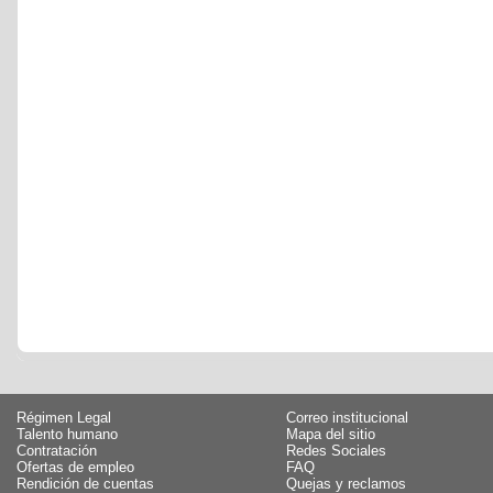
Régimen Legal
Correo institucional
Talento humano
Mapa del sitio
Contratación
Redes Sociales
Ofertas de empleo
FAQ
Rendición de cuentas
Quejas y reclamos