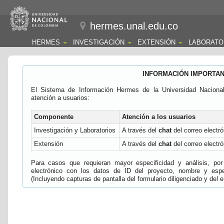
hermes.unal.edu.co
HERMES
INVESTIGACIÓN
EXTENSIÓN
LABORATO
INFORMACIÓN IMPORTA
El Sistema de Información Hermes de la Universidad Naciona
atención a usuarios:
Componente
Atención a los usuarios
Investigación y Laboratorios
A través del
chat
del correo electró
Extensión
A través del
chat
del correo electró
Para casos que requieran mayor especificidad y análisis, por 
electrónico con los datos de ID del proyecto, nombre y espec
(Incluyendo capturas de pantalla del formulario diligenciado y del e